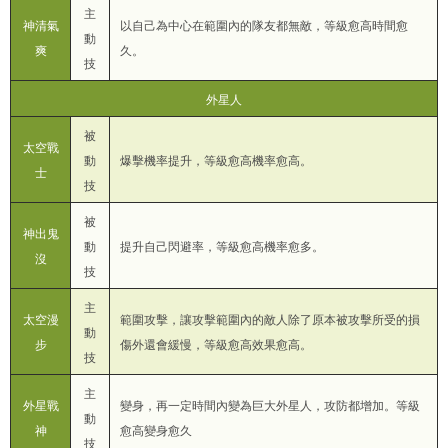
主
神清氣
以自己為中心在範圍內的隊友都無敵，等級愈高時間愈
動
爽
久。
技
外星人
被
太空戰
動
爆擊機率提升，等級愈高機率愈高。
士
技
被
神出鬼
動
提升自己閃避率，等級愈高機率愈多。
沒
技
主
太空漫
範圍攻擊，讓攻擊範圍內的敵人除了原本被攻擊所受的損
動
步
傷外還會緩慢，等級愈高效果愈高。
技
主
外星戰
變身，再一定時間內變為巨大外星人，攻防都增加。等級
動
神
愈高變身愈久
技