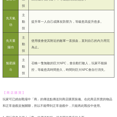
技
主
先天氣
動
提升單一人自己或隊友防禦力，等級愈高提升愈多。
功
技
主
先天重
使用後會使其附近的敵軍一直損血，直到自己的內力用完
動
陽功
為止。
技
主
魁星踢
召喚一隻無敵的巨大NPC，會自動打敵人，玩家不能操
動
斗
控，等級愈高時間愈久，時間到巨大NPC會自行消失。
技
【 商 店 購 買 】
玩家可已經由戰場中「商」的傳送點傳送到商店購買裝備。在此商店所賣的物品
和正常遊戲並無關聯，所以不能帶到正常遊戲中，只能再此戰役中使用。