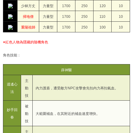
少林方丈
力量型
1700
250
120
10
掃地僧
力量型
1700
250
110
10
重陽祖師
力量型
1700
250
100
10
※紅色人物為隱藏的隨機角色
角色技能：
薛神醫
主
逍遙心
動
內力護盾，遭受敵方NPC攻擊會先扣內力再扣氣血。
法
技
被
妙手回
動
大範圍補血，在其附近的補血速度增快。
春
技
主