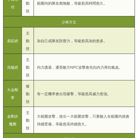
動
範圍內的隊友都無敵，等級愈高時間愈久。
功
技
少林方丈
主
易筋經
動
加自己或隊友防禦力，等級愈高加的愈多。
技
主
洗髓經
動
內力護盾，遭受敵方NPC攻擊會先扣內力再扣氣血。
技
被
大金剛
動
有一定機率會出現爆擊，等級愈高威力愈強。
掌
技
主
金剛伏
大範圍攻擊，使出一大範圍攻擊，只要敵人在範圍內就會
動
魔圈
持續受傷，等級愈高持續愈久。
技