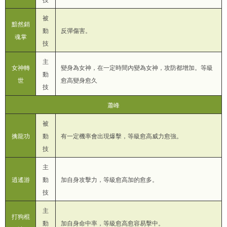
技
被
黯然銷
動
反彈傷害。
魂掌
技
主
女神轉
變身為女神，在一定時間內變為女神，攻防都增加。等級
動
世
愈高變身愈久
技
蕭峰
被
擒龍功
動
有一定機率會出現爆擊，等級愈高威力愈強。
技
主
逍遙游
動
加自身攻擊力，等級愈高加的愈多。
技
主
打狗棍
動
加自身命中率，等級愈高愈容易擊中。