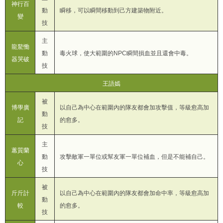
神行百
動
瞬移，可以瞬間移動到己方建築物附近。
變
技
主
龍鰲慟
動
毒火球，使大範圍的NPC瞬間損血並且還會中毒。
器哭破
技
王語嫣
被
博學廣
以自己為中心在範圍內的隊友都會加攻擊值，等級愈高加
動
記
的愈多。
技
主
蕙質蘭
動
攻擊敵軍一單位或幫友軍一單位補血，但是不能補自己。
心
技
被
斤斤計
以自己為中心在範圍內的隊友都會加命中率，等級愈高加
動
較
的愈多。
技