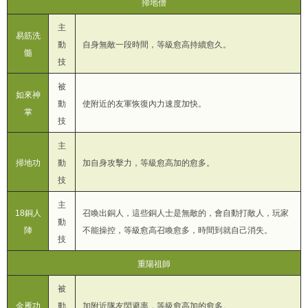
掃地僧
主
易筋洗
動
自身無敵一段時間，等級愈高持續愈久。
髓
技
被
如來神
動
使附近的友軍恢復內力速度加快。
掌
技
主
掃地功
動
加自身攻擊力，等級愈高加的愈多。
技
主
18銅人
召喚出銅人，這些銅人士是無敵的，會自動打敵人，玩家
動
陣
不能操控，等級愈高召喚愈多，時間到就自己消失。
技
重陽祖師
被
金雁功
動
加附近隊友閃避率，等級愈高加的愈多。