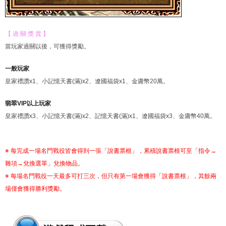
【 過 關 獎 賞 】
當玩家過關以後，可獲得獎勵。
一般玩家
皇家禮讚x1、小記憶天書(滿)x2、遼國福袋x1、金庸幣20萬。
翡翠VIP以上玩家
皇家禮讚x3、小記憶天書(滿)x2、記憶天書(滿)x1、遼國福袋x3、金庸幣40萬。
※ 每完成一場名門戰役皆會得到一張「說書票根」，累積說書票根可至「指令→
雜項→兌換選單」兌換物品。
※ 每場名門戰役一天最多可打三次，但只有第一場會獲得「說書票根」，其餘兩
場僅會獲得勝利獎勵。