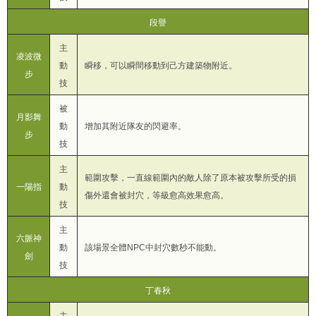
段譽
主
凌波微
動
瞬移，可以瞬間移動到己方建築物附近。
步
技
被
月影舞
動
增加其附近隊友的閃避率。
步
技
主
範圍攻擊，一直線範圍內的敵人除了原本被攻擊所受的損
一陽指
動
傷外還會被封穴，等級愈高效果愈高。
技
主
六脈神
動
該場景全體NPC中封穴數秒不能動。
劍
技
丁春秋