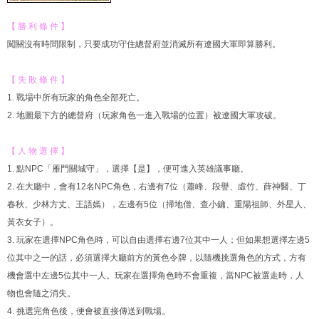
【 勝 利 條 件 】
闖關沒有時間限制，只要成功守住總督府並消滅所有遼國大軍即算勝利。
【 失 敗 條 件 】
1. 戰場中所有玩家的角色全部死亡。
2. 地圖最下方的總督府（玩家角色一進入戰場的位置）被遼國大軍攻破。
【 人 物 選 擇 】
1. 點NPC「雁門關城守」，選擇【是】，便可進入英雄議事廳。
2. 在大廳中，會有12名NPC角色，右邊有7位（蕭峰、段譽、虛竹、薛神醫、丁
春秋、少林方丈、王語嫣），左邊有5位（掃地僧、查小鏞、重陽祖師、外星人、
黃衣女子）。
3. 玩家在選擇NPC角色時，可以自由選擇右邊7位其中一人；但如果想選擇左邊5
位其中之一的話，必須選擇大廳前方的黃色令牌，以隨機挑選角色的方式，方有
機會選中左邊5位其中一人。玩家在選擇角色時不會重複，當NPC被選走時，人
物也會隨之消失。
4. 挑選完角色後，便會被直接傳送到戰場。