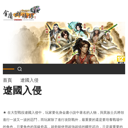
移
至
主
內
容
導
首頁
遼國入侵
遼國入侵
航
連
★ 在大型戰役遼國入侵中，玩家要化身金庸小說中著名的人物，與異族士兵將領
結
進行一波又一波的惡鬥，而玩家除了進行攻防戰外，最重要的還是要培養戰場中
的角色，只要角色的等級愈高，就愈能使用超強超炫的曠世武功，只是最重要的