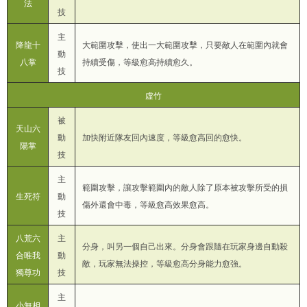
法
技
主
降龍十
大範圍攻擊，使出一大範圍攻擊，只要敵人在範圍內就會
動
八掌
持續受傷，等級愈高持續愈久。
技
虛竹
被
天山六
動
加快附近隊友回內速度，等級愈高回的愈快。
陽掌
技
主
範圍攻擊，讓攻擊範圍內的敵人除了原本被攻擊所受的損
生死符
動
傷外還會中毒，等級愈高效果愈高。
技
八荒六
主
分身，叫另一個自己出來。分身會跟隨在玩家身邊自動殺
合唯我
動
敵，玩家無法操控，等級愈高分身能力愈強。
獨尊功
技
主
小無相