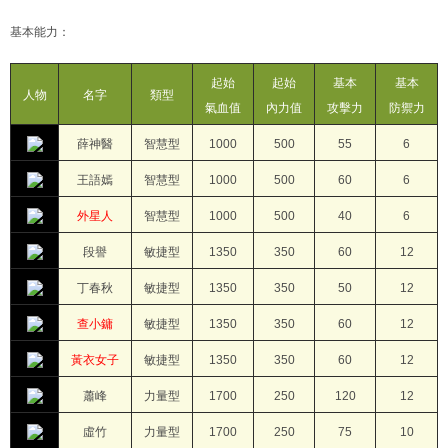
基本能力：
起始
起始
基本
基本
人物
名字
類型
氣血值
內力值
攻擊力
防禦力
薛神醫
智慧型
1000
500
55
6
王語嫣
智慧型
1000
500
60
6
外星人
智慧型
1000
500
40
6
段譽
敏捷型
1350
350
60
12
丁春秋
敏捷型
1350
350
50
12
查小鏞
敏捷型
1350
350
60
12
黃衣女子
敏捷型
1350
350
60
12
蕭峰
力量型
1700
250
120
12
虛竹
力量型
1700
250
75
10