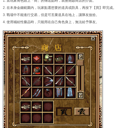
1. 當玩家角色踏上「商」的傳送點時，就會開啟商店的介面。
2. 在本身金錢範圍內，玩家點選想要的道具或防具，再按下【買】即完成。
3. 戰場中不能進行交易，但是可丟棄道具在地上，讓隊友撿拾。
4. 使用補給性藥品時，只能用在自己角色身上，無法給予隊友。