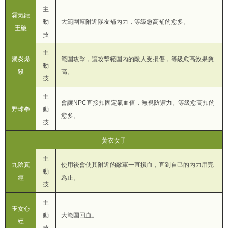
主
霸氣龍
動
大範圍幫附近隊友補內力，等級愈高補的愈多。
王破
技
主
聚炎爆
範圍攻擊，讓攻擊範圍內的敵人受損傷，等級愈高效果愈
動
殺
高。
技
主
會讓NPC直接扣固定氣血值，無視防禦力。等級愈高扣的
野球拳
動
愈多。
技
黃衣女子
主
九陰真
使用後會使其附近的敵軍一直損血，直到自己的內力用完
動
經
為止。
技
主
玉女心
動
大範圍回血。
經