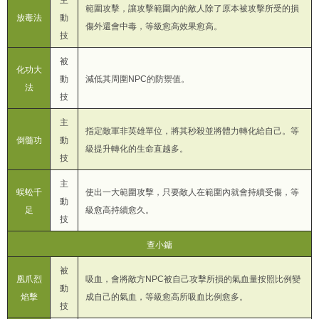
主
範圍攻擊，讓攻擊範圍內的敵人除了原本被攻擊所受的損
放毒法
動
傷外還會中毒，等級愈高效果愈高。
技
被
化功大
動
減低其周圍NPC的防禦值。
法
技
主
指定敵軍非英雄單位，將其秒殺並將體力轉化給自己。等
倒髓功
動
級提升轉化的生命直越多。
技
主
蜈蚣千
使出一大範圍攻擊，只要敵人在範圍內就會持續受傷，等
動
足
級愈高持續愈久。
技
查小鏞
被
凰爪烈
吸血，會將敵方NPC被自己攻擊所損的氣血量按照比例變
動
焰擊
成自己的氣血，等級愈高所吸血比例愈多。
技