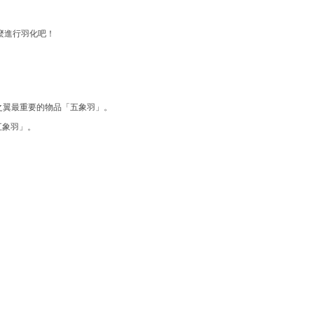
麼進行羽化吧！
之翼最重要的物品「五象羽」。
五象羽」。