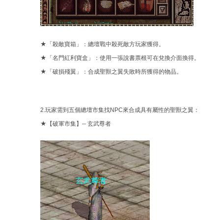
★「殺敵寶箱」：總壇戰中殺死敵方玩家獲得。
★「名門紅利寶盒」：使用一張說書票根可在兌換介面換得。
★「破損殘翼」：合成聖獸之翼失敗時所獲得的物品。
2.玩家需到五個總壇市集找NPC來合成具有屬性的聖獸之翼：
★【破軍市集】-- 玄武尊者