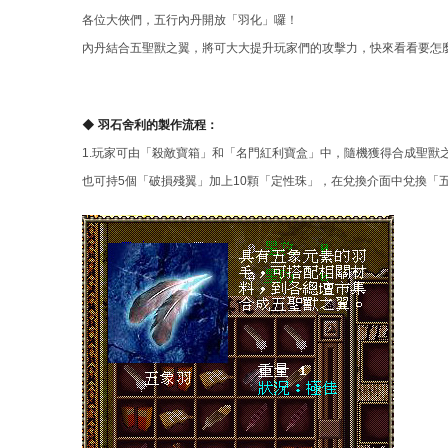
各位大俠們，五行內丹開放「羽化」囉！
結
內丹結合五聖獸之翼，將可大大提升玩家們的攻擊力，快來看看要怎
◆ 羽石舍利的製作流程：
1.玩家可由「殺敵寶箱」和「名門紅利寶盒」中，隨機獲得合成聖獸
也可持5個「破損殘翼」加上10顆「定性珠」，在兌換介面中兌換「