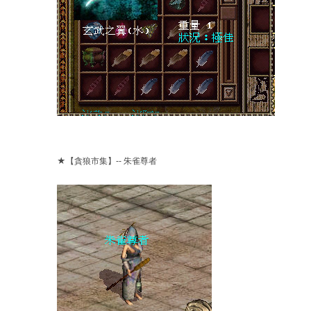
★【貪狼市集】-- 朱雀尊者