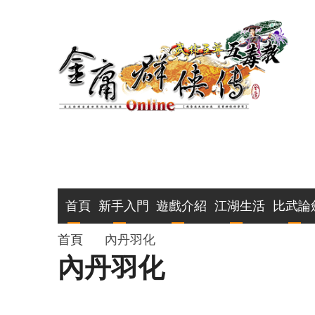
移
至
主
內
容
主
首頁
新手入門
遊戲介紹
江湖生活
比武論
導
導
首頁
內丹羽化
內丹羽化
覽
航
連