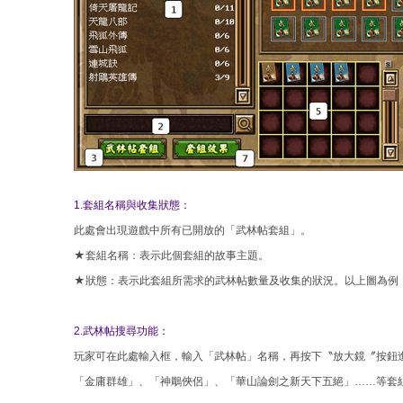
1.套組名稱與收集狀態：
此處會出現遊戲中所有已開放的「武林帖套組」。
★套組名稱：表示此個套組的故事主題。
★狀態：表示此套組所需求的武林帖數量及收集的狀況。以上圖為例，「
2.武林帖搜尋功能：
玩家可在此處輸入框，輸入「武林帖」名稱，再按下〝放大鏡〞按鈕
「金庸群雄」、「神鵰俠侶」、「華山論劍之新天下五絕」……等套