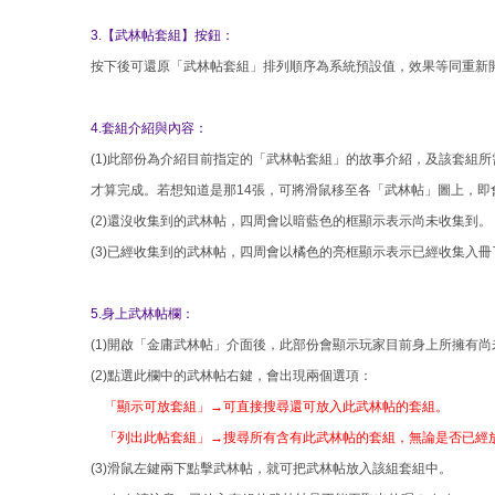
3.【武林帖套組】按鈕：
按下後可還原「武林帖套組」排列順序為系統預設值，效果等同重新
4.套組介紹與內容：
(1)此部份為介紹目前指定的「武林帖套組」的故事介紹，及該套組
才算完成。若想知道是那14張，可將滑鼠移至各「武林帖」圖上，即
(2)還沒收集到的武林帖，四周會以暗藍色的框顯示表示尚未收集到。
(3)已經收集到的武林帖，四周會以橘色的亮框顯示表示已經收集入冊
5.身上武林帖欄：
(1)開啟「金庸武林帖」介面後，此部份會顯示玩家目前身上所擁有
(2)點選此欄中的武林帖右鍵，會出現兩個選項：
「顯示可放套組」→可直接搜尋還可放入此武林帖的套組。
「列出此帖套組」→搜尋所有含有此武林帖的套組，無論是否已經
(3)滑鼠左鍵兩下點擊武林帖，就可把武林帖放入該組套組中。