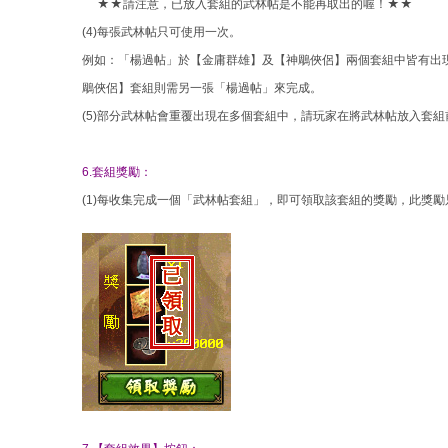
★★請注意，已放入套組的武林帖是不能再取出的喔！★★
(4)每張武林帖只可使用一次。
例如：「楊過帖」於【金庸群雄】及【神鵰俠侶】兩個套組中皆有出
鵰俠侶】套組則需另一張「楊過帖」來完成。
(5)部分武林帖會重覆出現在多個套組中，請玩家在將武林帖放入套
6.套組獎勵：
(1)每收集完成一個「武林帖套組」，即可領取該套組的獎勵，此獎