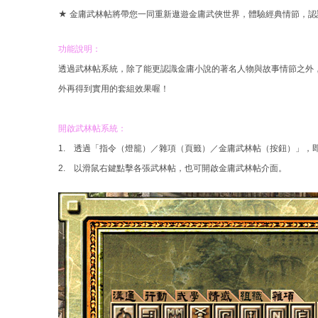
★ 金庸武林帖將帶您一同重新遨遊金庸武俠世界，體驗經典情節，
結
功能說明：
透過武林帖系統，除了能更認識金庸小說的著名人物與故事情節之外
外再得到實用的套組效果喔！
開啟武林帖系統：
1. 透過「指令（燈籠）／雜項（頁籤）／金庸武林帖（按鈕）」，
2. 以滑鼠右鍵點擊各張武林帖，也可開啟金庸武林帖介面。