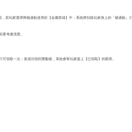
現，若玩家選擇將楊過帖使用於【金庸群雄】中，系統將扣除玩家身上的「楊過帖」1
組前要考慮清楚。
勵只可領取一次；當成功領到獎勵後，系統會幫玩家蓋上【已領取】的戳章。