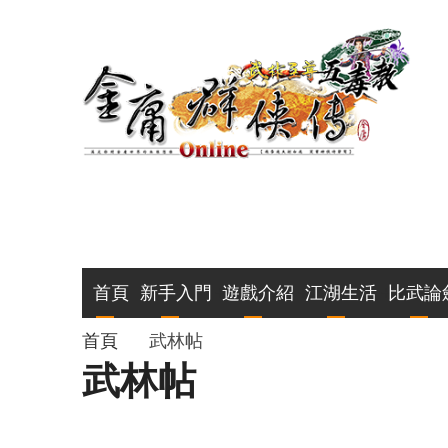
移
至
主
內
容
主
首頁
新手入門
遊戲介紹
江湖生活
比武論
導
導
首頁
武林帖
武林帖
覽
航
連