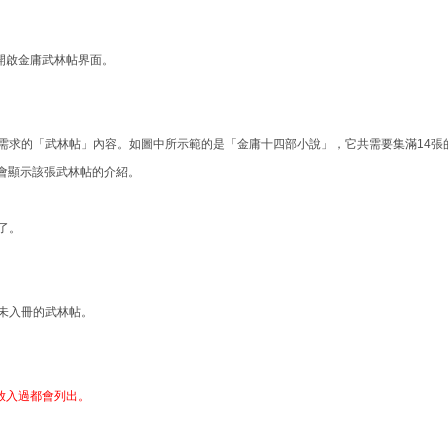
開啟金庸武林帖界面。
所需求的「武林帖」內容。如圖中所示範的是「金庸十四部小說」，它共需要集滿14張
會顯示該張武林帖的介紹。
了。
尚未入冊的武林帖。
放入過都會列出。