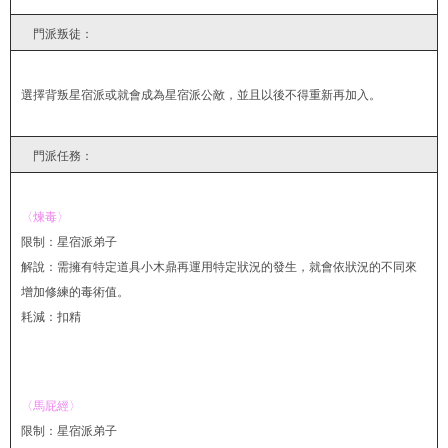
門派叛徒：
選擇背叛星宿派或就會成為星宿派公敵，並且以後不得重新再加入。
門派任務：
〈煉毒〉
限制：星宿派弟子
解說：需擁有特定道具小木鼎再運用特定狀況的發生，就會依狀況的不同來
增加修練的毒術值。
耗減：扣精
〈馬屁經〉
限制：星宿派弟子