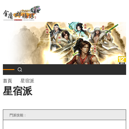
移
至
主
內
容
導
首頁
星宿派
星宿派
航
連
結
門派技能：