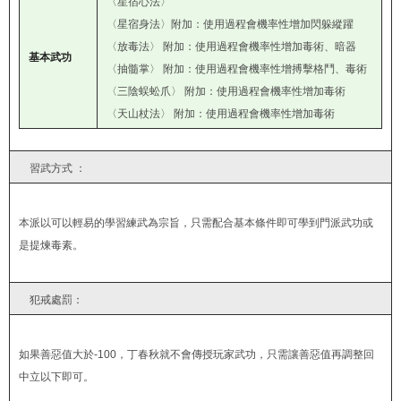
〈星宿心法〉
〈星宿身法〉附加：使用過程會機率性增加閃躲縱躍
〈放毒法〉 附加：使用過程會機率性增加毒術、暗器
基本武功
〈抽髓掌〉 附加：使用過程會機率性增搏擊格鬥、毒術
〈三陰蜈蚣爪〉 附加：使用過程會機率性增加毒術
〈天山杖法〉 附加：使用過程會機率性增加毒術
習武方式 ：
本派以可以輕易的學習練武為宗旨，只需配合基本條件即可學到門派武功或
是提煉毒素。
犯戒處罰：
如果善惡值大於-100，丁春秋就不會傳授玩家武功，只需讓善惡值再調整回
中立以下即可。