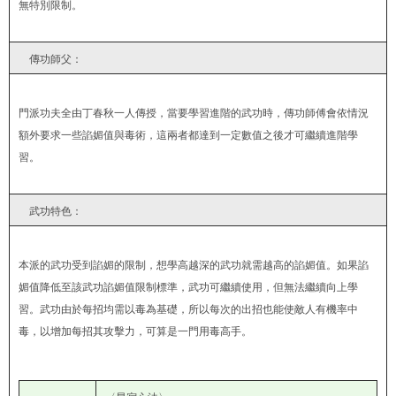
無特別限制。
傳功師父：
門派功夫全由丁春秋一人傳授，當要學習進階的武功時，傳功師傅會依情況
額外要求一些諂媚值與毒術，這兩者都達到一定數值之後才可繼續進階學
習。
武功特色：
本派的武功受到諂媚的限制，想學高越深的武功就需越高的諂媚值。如果諂
媚值降低至該武功諂媚值限制標準，武功可繼續使用，但無法繼續向上學
習。武功由於每招均需以毒為基礎，所以每次的出招也能使敵人有機率中
毒，以增加每招其攻擊力，可算是一門用毒高手。