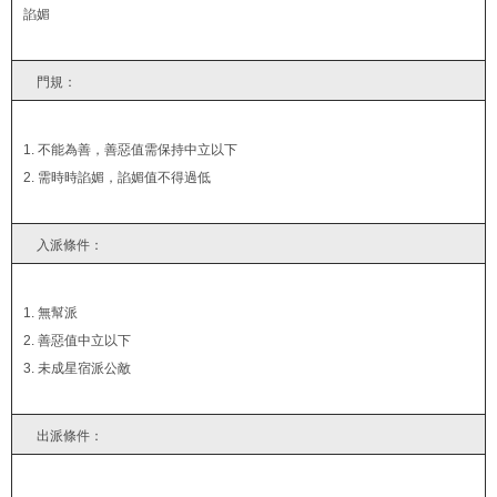
諂媚
門規：
1. 不能為善，善惡值需保持中立以下
2. 需時時諂媚，諂媚值不得過低
入派條件：
1. 無幫派
2. 善惡值中立以下
3. 未成星宿派公敵
出派條件：