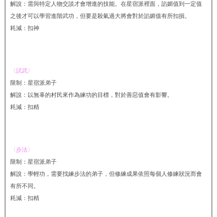
解說：需與特定人物交談才會增進的技能。在星宿派裡面，諂媚值到一定值
之後才可以學習進階武功，但要是殺氣過大將會對於諂媚值有所扣損。
耗減：扣神
〈試武〉
限制：星宿派弟子
解說：以無辜的村民來作為練功的目標，對於善惡值會有影響。
耗減：扣精
〈步法〉
限制：星宿派弟子
解說：學輕功，需要找練步法的弟子，但修練成果依照每個人修練狀況而會
有所不同。
耗減：扣精