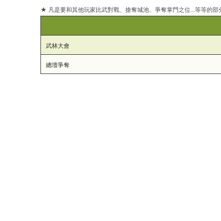
★ 凡是要和其他玩家比武對戰、搶奪城池、爭奪掌門之位...等等的
結
武林大會
總壇爭奪