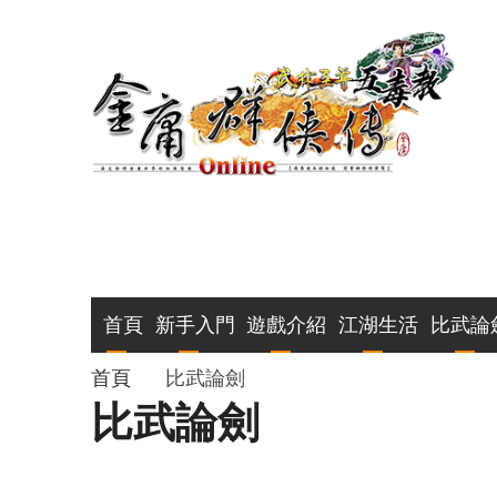
移
至
主
內
容
主
首頁
新手入門
遊戲介紹
江湖生活
比武論
導
導
首頁
比武論劍
比武論劍
覽
航
連