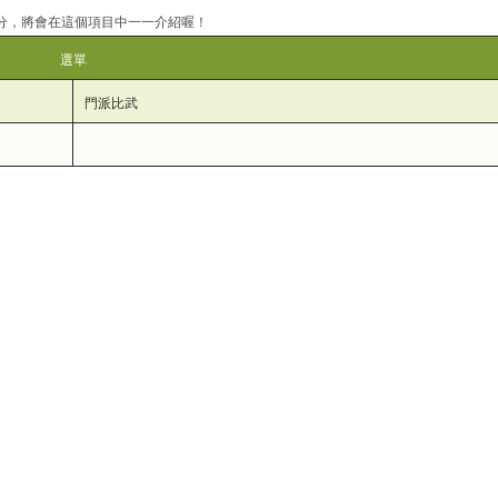
部分，將會在這個項目中一一介紹喔！
選單
門派比武