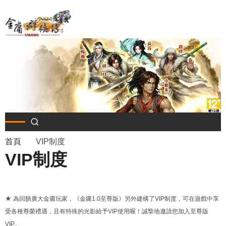
移
至
主
內
容
導
首頁
VIP制度
VIP制度
航
連
★ 為回饋廣大金庸玩家，《金庸1.0至尊版》另外建構了VIP制度，可在遊戲中享
結
受各種尊榮禮遇，且有特殊的光影給予VIP使用喔！誠摯地邀請您加入至尊版
VIP。