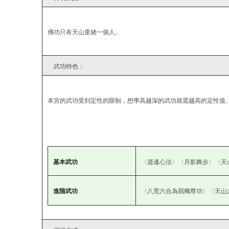
傳功只有天山童姥一個人。
武功特色：
本宮的武功受到定性的限制，想學高越深的武功就需越高的定性值
基本武功
〈逍遙心法〉〈月影舞步〉〈天
進階武功
〈八荒六合為我獨尊功〉〈天山