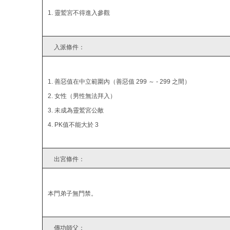
1. 靈鷲宮不得進入參觀
入派條件：
1. 善惡值在中立範圍內（善惡值 299 ～ - 299 之間）
2. 女性（男性無法拜入）
3. 未成為靈鷲宮公敵
4. PK值不能大於 3
出宮條件：
本門弟子無門禁。
傳功師父：