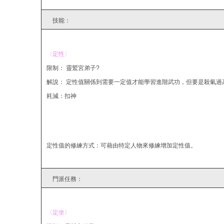
技能：
〈定性〉
限制： 靈鷲宮弟子?
解說： 定性值關係到需要一定值才能學習進階武功，但要是殺氣過
耗減：扣神
定性值的修練方式：可藉由特定人物來修練增加定性值。
門派任務：
〈定坐〉