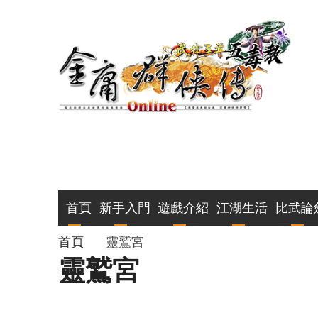
移
至
主
內
容
主
首頁
新手入門
遊戲介紹
江湖生活
比武論
導
導
首頁
靈鷲宮
靈鷲宮
覽
航
連