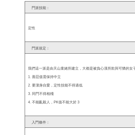
結
門派技能：
定性
門派規定：
我們這一派是由天山童姥所建立，大都是被負心漢所欺與可憐的女
1. 善惡值需保持中立
2. 要潔身自愛，定性技能不得過低
3. 同門不得相殘
4. 不能亂殺人，PK值不能大於 3
入門條件：