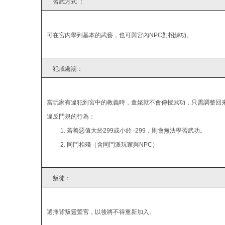
習武方式 ：
可在宮內學到基本的武藝，也可與宮內NPC對招練功。
犯戒處罰：
當玩家有違犯到宮中的教義時，童姥就不會傳授武功，只需調整回
違反門規的行為：
1. 若善惡值大於299或小於 -299，則會無法學習武功。
2. 同門相殘（含同門派玩家與NPC）
叛徒：
選擇背叛靈鷲宮，以後將不得重新加入。