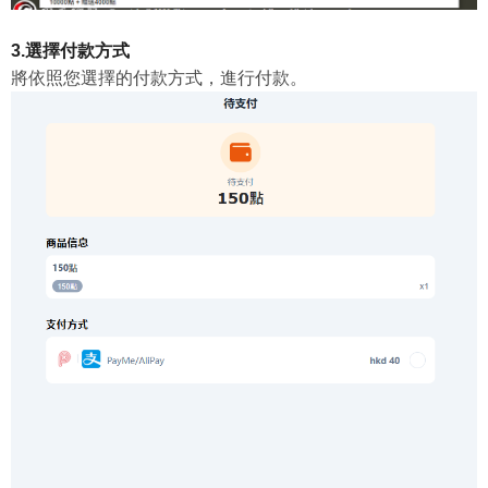
3.選擇付款方式
將依照您選擇的付款方式，進行付款。