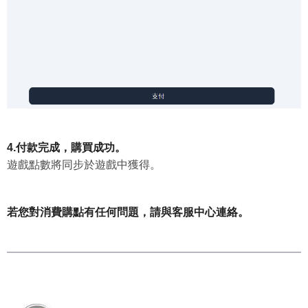
4.付款完成，購買成功。
遊戲點數將同步於遊戲中獲得。
若您對消費購點有任何問題，請與客服中心連絡。