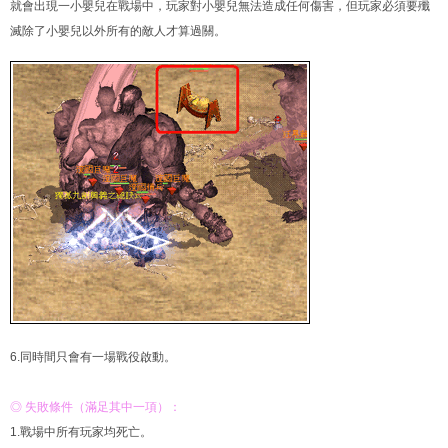
就會出現一小嬰兒在戰場中，玩家對小嬰兒無法造成任何傷害，但玩家必須要殲
滅除了小嬰兒以外所有的敵人才算過關。
6.同時間只會有一場戰役啟動。
◎ 失敗條件（滿足其中一項）：
1.戰場中所有玩家均死亡。