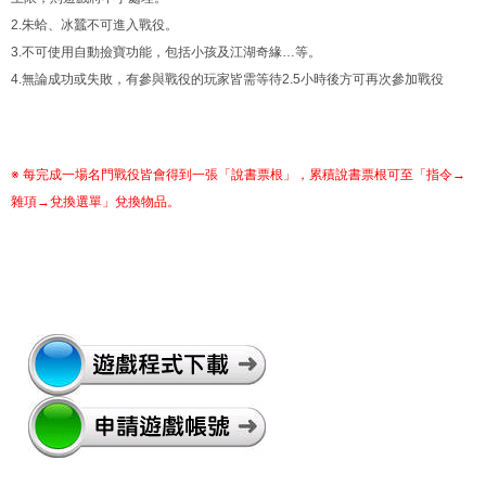
2.朱蛤、冰蠶不可進入戰役。
3.不可使用自動撿寶功能，包括小孩及江湖奇緣…等。
4.無論成功或失敗，有參與戰役的玩家皆需等待2.5小時後方可再次參加戰役
※ 每完成一場名門戰役皆會得到一張「說書票根」，累積說書票根可至「指令→
雜項→兌換選單」兌換物品。