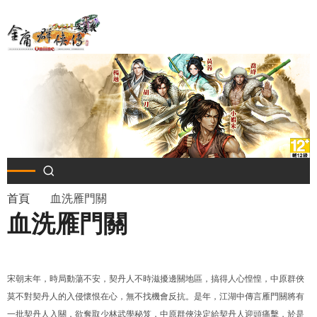
移
至
主
內
容
導
首頁
血洗雁門關
血洗雁門關
航
連
宋朝末年，時局動蕩不安，契丹人不時滋擾邊關地區，搞得人心惶惶，中原群俠
結
莫不對契丹人的入侵懷恨在心，無不找機會反抗。是年，江湖中傳言雁門關將有
一批契丹人入關，欲奪取少林武學秘笈，中原群俠決定給契丹人迎頭痛擊，於是