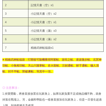
2
記憶天書（空）x1
3
小記憶天書（空）x2
4
小記憶天書（空）x1
5
小記憶天書（滿）x3
6
小記憶天書（滿）x2
7
精緻武林帖福袋x1
※ 精緻武林帖福袋：打開後可隨機獲得阿紫帖、游坦之帖、凌波微步帖、北冥神
功帖、小無相功帖、天山六陽掌帖、史火龍帖、汪劍通帖、鮮于通帖、穆人清
帖、封不平帖、郭破虜帖…等其中一項。
◎ 注意事項：
1.掉寶獎勵，將會直接放置在玩家身上，如果玩家負重不足或物品欄不夠，就會
掉落在戰場上。另，金錢和學點也一樣會直接加在玩家身上，但是一旦發生超過
上限，則遊戲將不予處理。