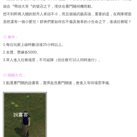
就在〝帶頭大哥〞的號召之下，埋伏在雁門關伺機而動。
想不到即將入關的契丹人來頭不小，而且個個武藝高強，重要的是，在商隊裡面
居然還有一個小嬰兒！群俠們要如何在不傷及無辜的小生命之下，達成任務呢？
◎ 條件：
1.每位玩家上線時數須達25小時以上。
2.名聲、歷練各5000。
3.單人進入任務場景，不可組隊（但任務可10人同時進行）。
◎ 闖關方式：
1.點選雁門關的說書客，選擇血洗雁門關後，會進入等待場景準備。