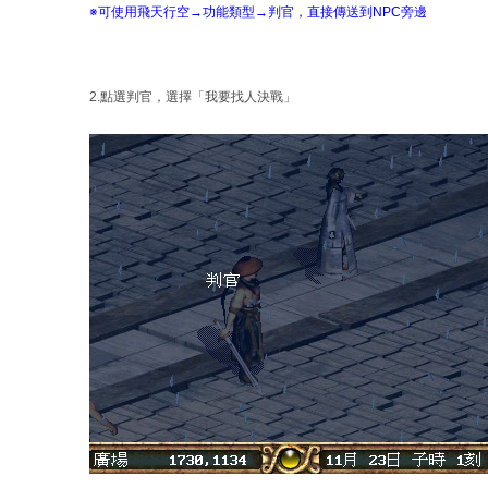
※可使用飛天行空→功能類型→判官，直接傳送到NPC旁邊
2.點選判官，選擇「我要找人決戰」