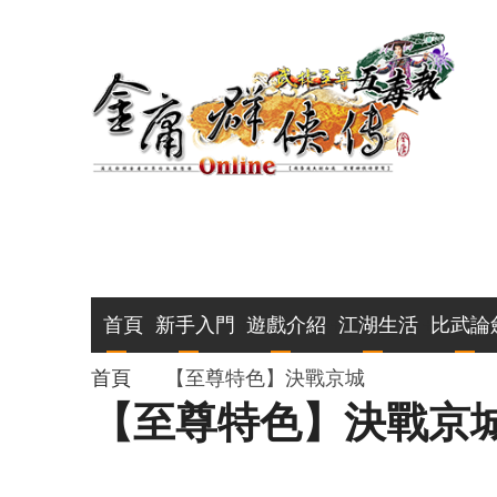
移
至
主
內
容
主
首頁
新手入門
遊戲介紹
江湖生活
比武論
導
導
首頁
【至尊特色】決戰京城
【至尊特色】決戰京
覽
航
連