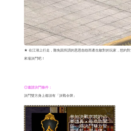
★ 在江湖上行走，難免因所謂的恩恩怨怨而產生敵對的玩家，想約
來場決鬥吧！
◎邀請決鬥條件：
決鬥雙方身上都須有「決戰令牌」