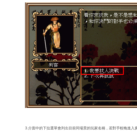
3.介面中的下拉選單會列出目前同場景的玩家名稱，若對手較晚進入