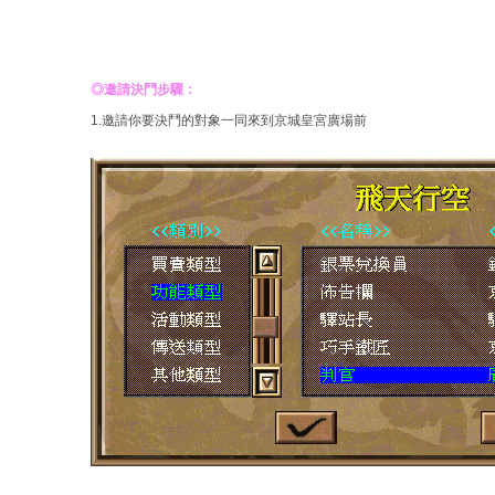
◎邀請決鬥步驟：
1.邀請你要決鬥的對象一同來到京城皇宮廣場前