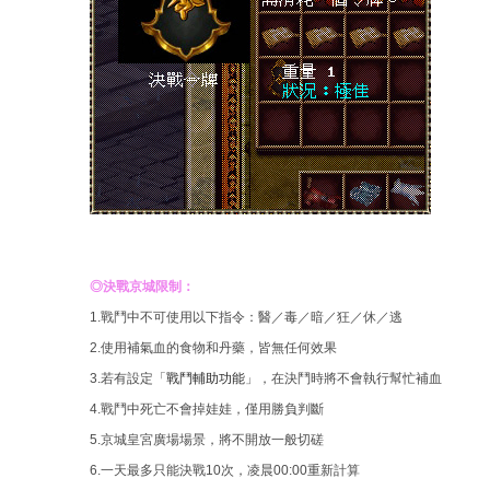
◎決戰京城限制：
1.戰鬥中不可使用以下指令：醫／毒／暗／狂／休／逃
2.使用補氣血的食物和丹藥，皆無任何效果
3.若有設定「
戰鬥輔助功能
」，在決鬥時將不會執行幫忙補血
4.戰鬥中死亡不會掉娃娃，僅用勝負判斷
5.京城皇宮廣場場景，將不開放一般切磋
6.一天最多只能決戰10次，凌晨00:00重新計算