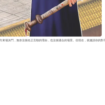
對方來場決鬥，無奈沒個名正言順的理由，也沒個適合的場景。但現在，就邀請你的對