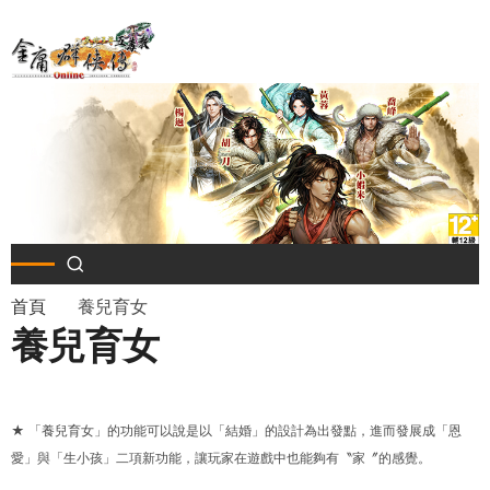
移
至
主
內
容
導
首頁
養兒育女
養兒育女
航
連
★ 「養兒育女」的功能可以說是以「結婚」的設計為出發點，進而發展成「恩
結
愛」與「生小孩」二項新功能，讓玩家在遊戲中也能夠有〝家〞的感覺。