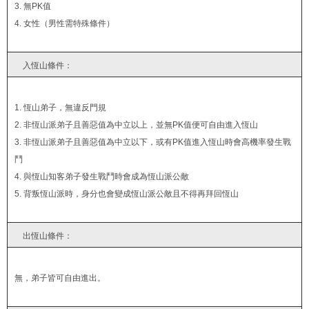
3. 無PK值
4. 女性（男性需特殊條件）
入恆山條件：
1. 恆山弟子，無違反門規
2. 非恆山派弟子且善惡值為中立以上，並無PK值便可自由進入恆山
3. 非恆山派弟子且善惡值為中立以下，或有PK值進入恆山時會高機率發生戰
鬥
4. 與恆山知客弟子發生戰鬥時會成為恆山派公敵
5. 背叛恆山派時，身分也會變成恆山派公敵且不得再拜回恆山
出恆山條件：
無，弟子皆可自由進出。