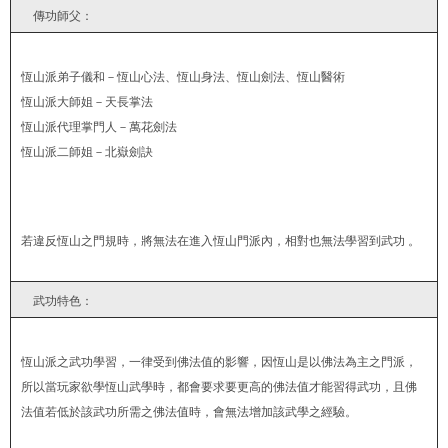
傳功師父：
恆山派弟子儀和－恆山心法、恆山身法、恆山劍法、恆山醫術
恆山派大師姐－天長掌法
恆山派代理掌門人－萬花劍法
恆山派二師姐－北嶽劍訣
若違反恆山之門規時，將無法在進入恆山門派內，相對也無法學習到武功 。
武功特色：
恆山派之武功學習，一律受到佛法值的影響，因恆山是以佛法為主之門派，
所以當玩家欲學恆山武學時，都會要求要更高的佛法值才能習得武功，且佛
法值若低於該武功所需之佛法值時，會無法增加該武學之經驗。