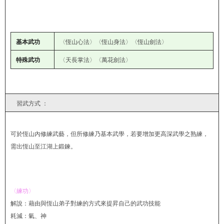
基本武功
〈恆山心法〉〈恆山身法〉〈恆山劍法〉
特殊武功
〈天長掌法〉〈萬花劍法〉
習武方式 ：
可於恆山內修練武藝，但所修練乃基本武學，若要增加更高深武學之熟練，
需出恆山至江湖上鍛鍊。
〈練功〉
解說：藉由與恆山弟子對練的方式來提昇自己的武功技能
耗減：氣、神