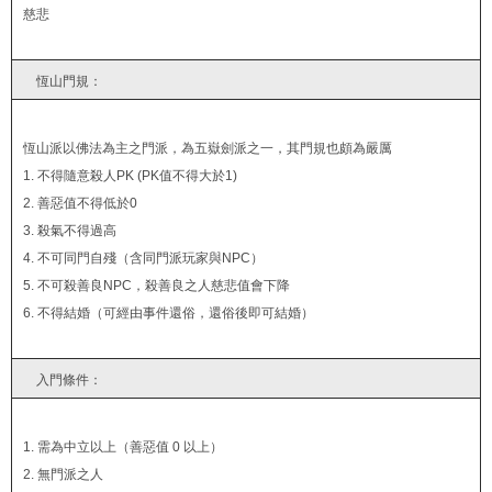
慈悲
恆山門規：
恆山派以佛法為主之門派，為五嶽劍派之一，其門規也頗為嚴厲
1. 不得隨意殺人PK (PK值不得大於1)
2. 善惡值不得低於0
3. 殺氣不得過高
4. 不可同門自殘（含同門派玩家與NPC）
5. 不可殺善良NPC，殺善良之人慈悲值會下降
6. 不得結婚（可經由事件還俗，還俗後即可結婚）
入門條件：
1. 需為中立以上（善惡值 0 以上）
2. 無門派之人