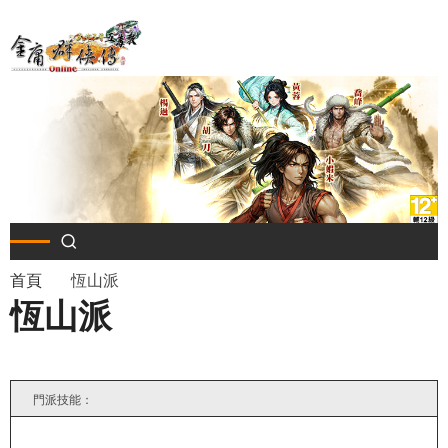
移
至
主
內
容
導
首頁
恆山派
恆山派
航
連
結
門派技能：