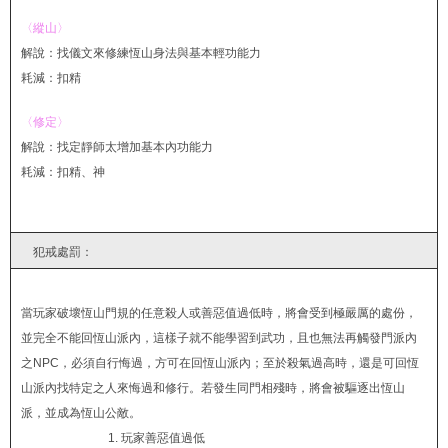
〈縱山〉
解說：找儀文來修練恆山身法與基本輕功能力
耗減：扣精
〈修定〉
解說：找定靜師太增加基本內功能力
耗減：扣精、神
犯戒處罰：
當玩家破壞恆山門規的任意殺人或善惡值過低時，將會受到極嚴厲的處份，
並完全不能回恆山派內，這樣子就不能學習到武功，且也無法再觸發門派內
之NPC，必須自行悔過，方可在回恆山派內；至於殺氣過高時，還是可回恆
山派內找特定之人來悔過和修行。若發生同門相殘時，將會被驅逐出恆山
派，並成為恆山公敵。
1. 玩家善惡值過低