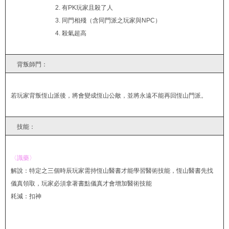
2. 有PK玩家且殺了人
3. 同門相殘（含同門派之玩家與NPC）
4. 殺氣超高
背叛師門：
若玩家背叛恆山派後，將會變成恆山公敵，並將永遠不能再回恆山門派。
技能：
〈識藥〉
解說：特定之三個時辰玩家需持恆山醫書才能學習醫術技能，恆山醫書先找
儀真領取，玩家必須拿著書點儀真才會增加醫術技能
耗減：扣神