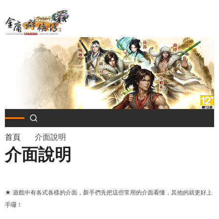
移
至
主
內
容
導
首頁
介面說明
介面說明
航
連
★ 遊戲中有各式各樣的介面，新手們先把這些常用的介面看懂，其他的就更好上
結
手囉！