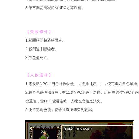
3.第三關需消滅所有NPC才算過關。
【 失 敗 條 件 】
1.闖關時間超過時限者。
2.戰鬥途中斷線者。
3.任盈盈死亡。
【 人 物 選 擇 】
1.隊長點NPC「日月神教特使」，選擇【好。】，便可進入角色選擇
2.在角色選擇場景中，有11名NPC角色可選擇。玩家在選擇NPC
會重複，當NPC被選走時，人物也會隨之消失。
3.挑選完角色後，便會被直接傳送到戰場。