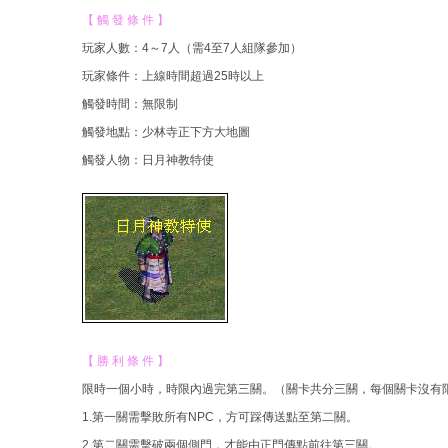
【 觸 發 條 件 】
結
玩家人數：4～7人（需4至7人組隊參加）
玩家條件：上線時間超過25時以上
觸發時間：無限制
觸發地點：少林寺正下方大地圖
觸發人物：日月神教特使
【 勝 利 條 件 】
限時一個小時，時限內過完第三關。（關卡共分三關，每個關卡沒有
1.第一關需擊敗所有NPC，方可踩傳送點至第二關。
2.第二關需擊破兩個側門，才能由正門傳點前往第三關。