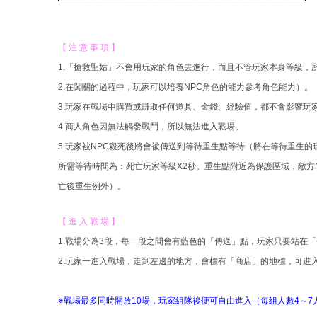
【 注 意 事 項 】
1.「搶救聖姑」不會用玩家的角色去進行，而且不管玩家本身等級，所
2.在闖關的過程中，玩家可以培養NPC角色的能力參考角色能力）。
3.玩家在戰場中購買或賺取任何道具、金錢、經驗值，都不會影響玩
4.商人角色因無法觸發戰鬥，所以無法進入戰場。
5.玩家被NPC殺死後將會被傳送到等待重生點等待（將在等待重生
所需等待時間為：死亡玩家等級X2秒。重生點附近為保護區域，敵方
亡後重生例外）。
【 進 入 戰 場 】
1.戰場分為3段，每一段之間會有藍色的「傳送」點，玩家只要站在
2.玩家一進入戰場，走到左邊的地方，會標有「商店」的地標，可進
※戰場最多同時開放10場，玩家組隊後便可自由進入（每組人數4～