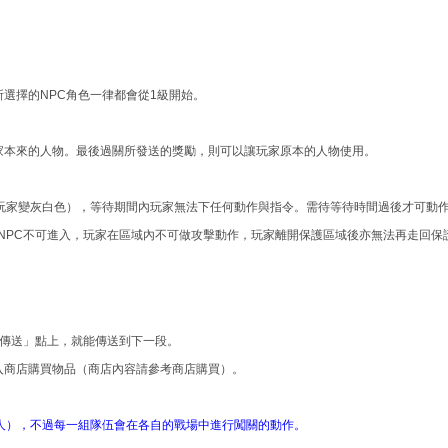
選擇的NPC角色一律都會從1級開始。
家本來的人物。最後過關所發送的獎勵，則可以讓玩家原本的人物使用。
的玩家變灰白色），等待期間內玩家無法下任何動作與指令。需待等待時間過後才可動
NPC不可進入，玩家在區域內不可做攻擊動作，玩家離開保護區域後亦無法再走回保
「傳送」點上，就能傳送到下一段。
入商店購買物品（商店內容請參考商店購買）。
7人），不過每一組隊伍會在各自的戰場中進行闖關的動作。