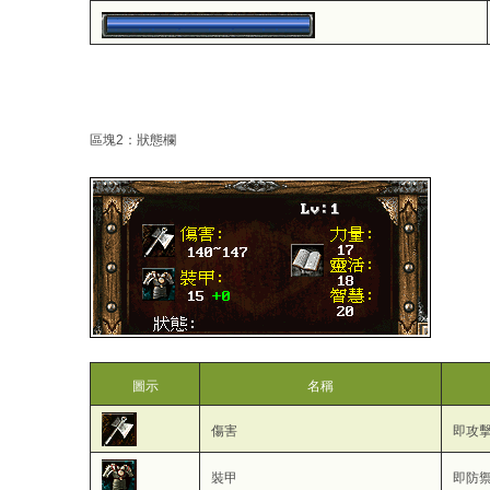
區塊2：狀態欄
圖示
名稱
傷害
即攻
裝甲
即防