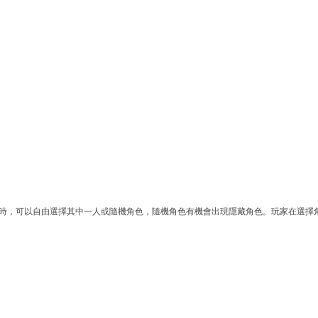
。
角色時，可以自由選擇其中一人或隨機角色，隨機角色有機會出現隱藏角色。玩家在選擇