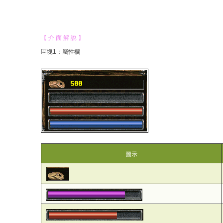
【 介 面 解 說 】
區塊1：屬性欄
圖示