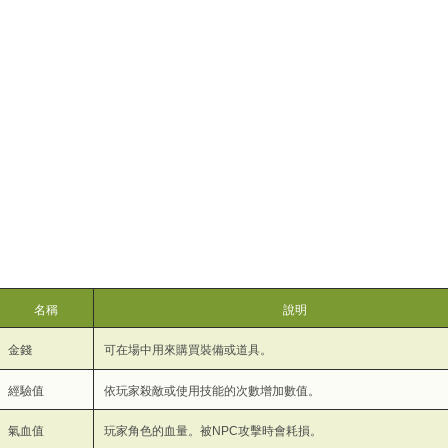
名稱
說明
金錢
可在場中用來購買裝備或道具。
經驗值
依玩家殺敵或使用技能的次數增加數值。
氣血值
玩家角色的血量。被NPC攻擊時會耗損。