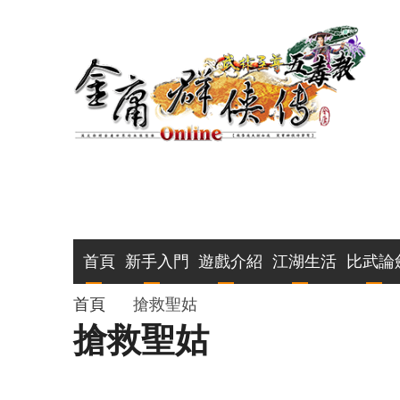
移
至
主
內
容
主
首頁
新手入門
遊戲介紹
江湖生活
比武論
導
導
首頁
搶救聖姑
搶救聖姑
覽
航
連