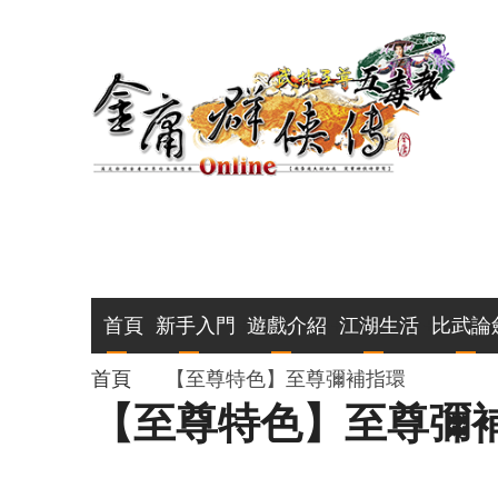
移
至
主
內
容
主
首頁
新手入門
遊戲介紹
江湖生活
比武論
導
導
首頁
【至尊特色】至尊彌補指環
【至尊特色】至尊彌
覽
航
連