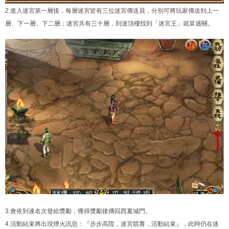
2.進入迷宮第一層後，每層迷宮皆有三位迷宮傳送員，分別可將玩家傳送到上一
層、下一層、下二層；迷宮共有三十層，到達頂樓找到「迷宮王」就算過關。
3.會依到達名次發給獎勵，獲得獎勵後傳回西夏城門。
4.活動結束將出現煙火訊息：『步步高陞，迷宮競賽，活動結束』，此時仍在迷