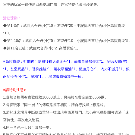
宮中的玩家一律傳送回西夏城門處，迷宮特使也會同步消失。
活動獎勵：
◆第1-3名：武曲六合丹(小)*10＋聲望丹*20＋中記憶天書組合(小)+高陞寶袋
*10。
◆第4-10名：武曲六合丹(小)*5＋聲望丹*10＋小記憶天書組合(小)+高陞寶袋*5。
◆第11名以後：武曲六合丹(小)*2+高陞寶袋*1。
※高陞寶袋：打開後可隨機獲得天命金丹*1、巔峰自修加倍水*1、記憶天書(空)
*1、玄皇異晶*1、替身娃娃*1、薰衣草精油*1、鐵血丹心*1、內力不減丹*1、銀
兩兌換卷(小)*1、望梅*1、…等虛擬寶物其中一種。
※請特別注意※
1.參加資格需有實戰經驗10000以上，另備報名費金庸幣6666兩。
2.每個玩家〝同一層〞的傳送路徑不相同，請自行找尋上樓路線。
3.若於迷宮場景中斷線或重登一律出現在西夏城門。若仍在活動期間可透過「迷
宮特使」再次進入迷宮。
4.同一角色一天只可參加一場。
5.迷宮內不可使用任何記憶地點的物品或武功（如乾坤訣、迷宮紀錄儀、凌波微