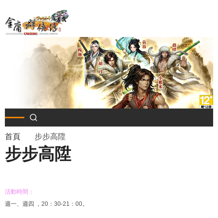
移
至
主
內
容
導
首頁
步步高陞
步步高陞
航
連
活動時間：
結
週一、週四 ，20：30-21：00。