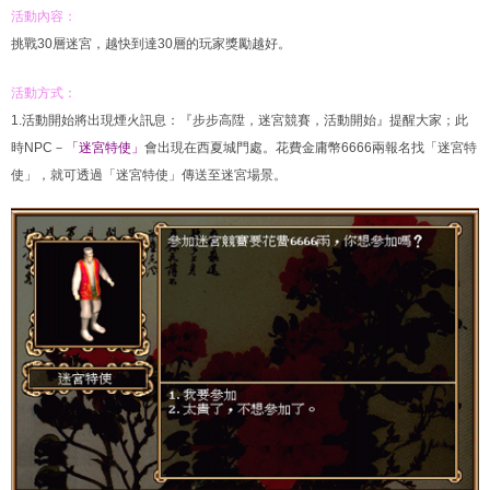
活動內容：
挑戰30層迷宮，越快到達30層的玩家獎勵越好。
活動方式：
1.活動開始將出現煙火訊息：『步步高陞，迷宮競賽，活動開始』提醒大家；此
時NPC－
「迷宮特使」
會出現在西夏城門處。花費金庸幣6666兩報名找「迷宮特
使」，就可透過「迷宮特使」傳送至迷宮場景。