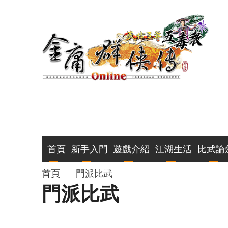
移
至
主
內
容
主
首頁
新手入門
遊戲介紹
江湖生活
比武論
導
導
首頁
門派比武
門派比武
覽
航
連