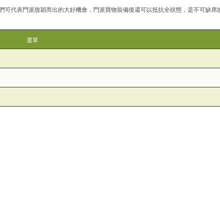
家們可代表門派脫穎而出的大好機會，門派寶物裝備後還可以抵抗全狀態，是不可缺席
選單