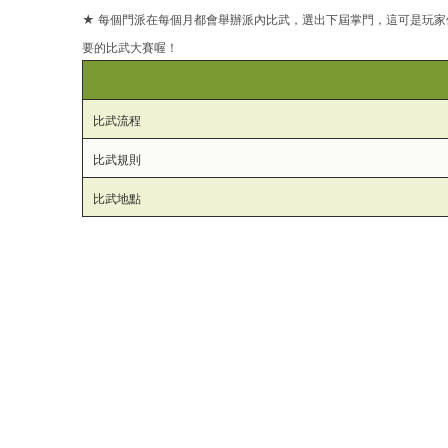
★ 每個門派在每個月都會舉辦派內比武，選出下屆掌門，這可是玩
結
要的比武大賽喔！
比武流程
比武規則
比武地點