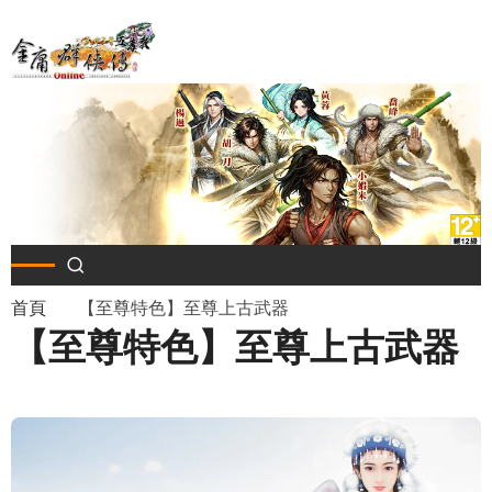
移
至
主
內
容
導
首頁
【至尊特色】至尊上古武器
【至尊特色】至尊上古武器
航
連
結