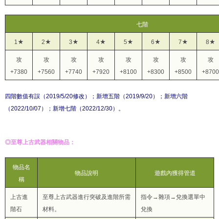
七階
1★
2★
3★
4★
5★
6★
7★
8★
攻
攻
攻
攻
攻
攻
攻
攻
+7380
+7560
+7740
+7920
+8100
+8300
+8500
+8700
四階數值有誤（2019/5/20修改）；新增五階（2019/9/20）；新增六階
（2022/10/07）；新增七階（2022/12/30）。
◎至尊上古武器相關物品：
物品名
物品說明
遊戲內獲得管道
稱
上古進
至尊上古武器進行突破及進階所需
指令→雜項→兌換選單中
階石
材料。
兌換