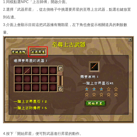
1.同樣點選NPC「上古師傅」開啟介面。
2.選擇「武器昇星」，從左側格子中挑選要昇星的至尊上古武器，點選右鍵放置
到右邊。
3.介面上會顯示目前這把武器擁有幾顆星，左下角也會提示相關道具的剩餘數
量。
4.按下「開始昇星」便可對武器進行昇星的動作。