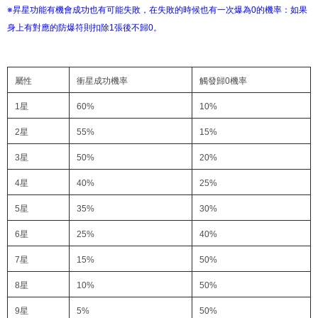
※昇星功能有機會成功也有可能失敗，在失敗的時候也有一次爆為0的機率：如果
身上有對應的防爆符則扣除1張後不歸0。
屬性
衝星成功機率
觸發歸0機率
1星
60%
10%
2星
55%
15%
3星
50%
20%
4星
40%
25%
5星
35%
30%
6星
25%
40%
7星
15%
50%
8星
10%
50%
9星
5%
50%