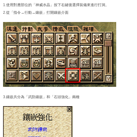
1.使用對應部位的「神威水晶」按下右鍵後選擇裝備來進行打洞。
2.從「指令→行動→鑲嵌」打開鑲嵌介面
3.鑲嵌共分為「武防鑲嵌」和「石頭強化」兩種