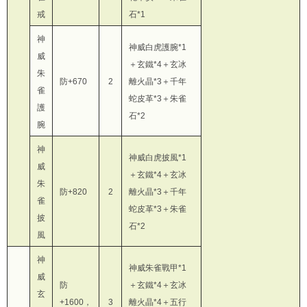
戒
石*1
神
神威白虎護腕*1
威
＋玄鐵*4＋玄冰
朱
防+670
2
離火晶*3＋千年
雀
蛇皮革*3＋朱雀
護
石*2
腕
神
神威白虎披風*1
威
＋玄鐵*4＋玄冰
朱
防+820
2
離火晶*3＋千年
雀
蛇皮革*3＋朱雀
披
石*2
風
神
神威朱雀戰甲*1
威
防
＋玄鐵*4＋玄冰
玄
+1600，
3
離火晶*4＋五行