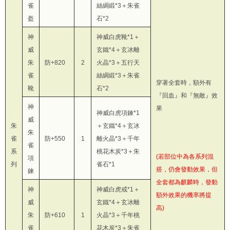
雀
絲綢緞*3＋朱雀
盔
石*2
神
神威白虎靴*1＋
威
玄鐵*4＋玄冰離
朱
防+820
2
火晶*3＋五行天
雀
絲綢緞*3＋朱雀
穿著全套時，額外有
靴
石*2
『回血』和『無敵』效
神
果
神威白虎項鍊*1
威
朱
＋玄鐵*4＋玄冰
朱
雀
防+550
1
離火晶*3＋千年
雀
系
桃花木炭*3＋朱
(若部位中為各系列混
項
列
雀石*1
搭，仍會發動效果，但
鍊
全套都為麒麟時，發動
神
神威白虎戒*1＋
額外效果的機率將提
威
玄鐵*4＋玄冰離
高)
朱
防+610
1
火晶*3＋千年桃
雀
花木炭*3＋朱雀