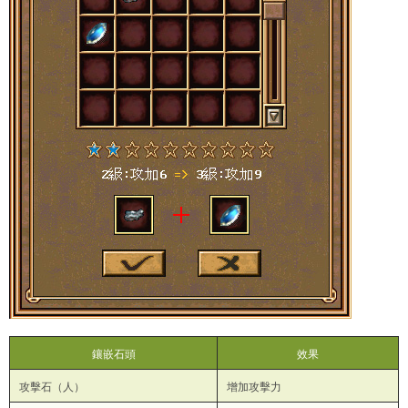
鑲嵌石頭
效果
攻擊石（人）
增加攻擊力