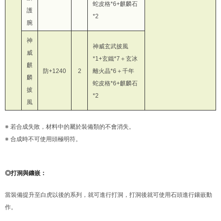
蛇皮格*6+麒麟石
護
*2
腕
神
神威玄武披風
威
*1+玄鐵*7＋玄冰
麒
防+1240
2
離火晶*6＋千年
麟
蛇皮格*6+麒麟石
披
*2
風
※ 若合成失敗，材料中的屬於裝備類的不會消失。
※ 合成時不可使用頭極明符。
◎打洞與鑲嵌：
當裝備提升至白虎以後的系列，就可進行打洞，打洞後就可使用石頭進行鑲嵌動
作。