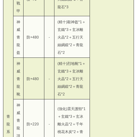
戰
龍石*3
甲
神
(精十)殺神盔*1＋
威
玄鐵*3＋玄冰離
青
防+480
-
火晶*2＋五行天
龍
絲綢緞*2＋青龍
盔
石*2
神
(精十)烈地靴*1＋
威
玄鐵*3＋玄冰離
青
防+480
-
火晶*2＋五行天
龍
絲綢緞*2＋青龍
靴
石*2
神
(強化)震天護頸*1
威
青
＋玄鐵*3＋玄冰
青
龍
防+220
-
離火晶*2＋千年
龍
系
桃花木炭*2＋青
項