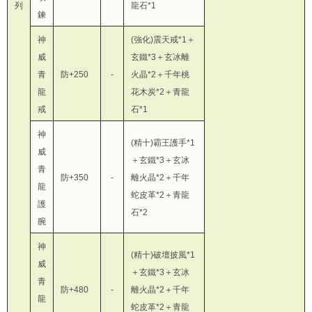
列
龍石*1
鍊
神
(強化)震天戒*1＋
威
玄鐵*3＋玄冰離
青
防+250
-
火晶*2＋千年桃
龍
花木炭*2＋青龍
戒
石*1
神
(精十)霸王護手*1
威
＋玄鐵*3＋玄冰
青
防+350
-
離火晶*2＋千年
龍
蛇皮革*2＋青龍
護
石*2
腕
神
(精十)破壇披風*1
威
＋玄鐵*3＋玄冰
青
防+480
-
離火晶*2＋千年
龍
蛇皮革*2＋青龍