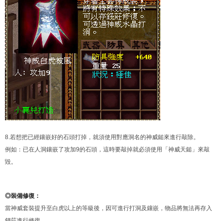
8.若想把已經鑲嵌好的石頭打掉，就須使用對應洞名的神威鎚來進行敲除。
例如：已在人洞鑲嵌了攻加9的石頭，這時要敲掉就必須使用「神威天鎚」來敲
毀。
◎裝備修復：
當神威套裝提升至白虎以上的等級後，因可進行打洞及鑲嵌，物品將無法再存入
錢莊進行修復。