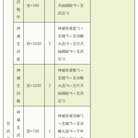
武
攻+160
天絲綢緞*4＋玄
戰
武石*3
甲
神
神威朱雀盔*1＋
威
玄鐵*5＋玄冰離
玄
防+1020
2
火晶*4＋五行天
武
絲綢緞*4＋玄武
盔
石*2
神
神威朱雀靴*1＋
威
玄鐵*5＋玄冰離
玄
防+1020
2
火晶*4＋五行天
武
絲綢緞*4＋玄武
靴
石*2
神
神威朱雀項鍊*1
威
玄
＋玄鐵*5＋玄冰
玄
武
防+730
1
離火晶*4＋千年
武