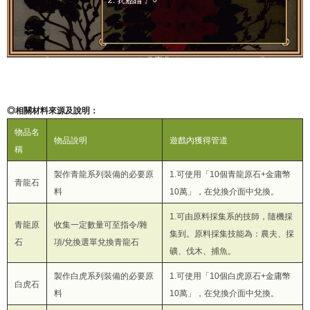
◎相關材料來源及說明：
物品名
物品說明
遊戲內獲得管道
稱
製作青龍系列裝備的必要原
1.可使用「10個青龍原石+金庸幣
青龍石
料
10萬」，在兌換介面中兌換。
1.可由原料採集系的技師，隨機採
青龍原
收集一定數量可至指令/雜
集到。原料採集技能為：農夫、採
石
項/兌換選單兌換青龍石
礦、伐木、捕魚。
製作白虎系列裝備的必要原
1.可使用「10個白虎原石+金庸幣
白虎石
料
10萬」，在兌換介面中兌換。