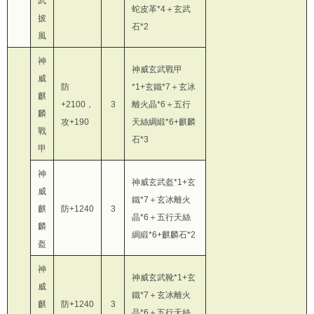
武
蛇皮革*4＋玄武
披
石*2
風
神
神威玄武戰甲
威
防
*1+玄鐵*7＋玄冰
麒
+2100，
3
離火晶*6＋五行
麟
攻+190
天絲綢緞*6+麒麟
戰
石*3
甲
神
神威玄武盔*1+玄
威
鐵*7＋玄冰離火
麒
防+1240
3
晶*6＋五行天絲
麟
綢緞*6+麒麟石*2
盔
神
神威玄武靴*1+玄
威
鐵*7＋玄冰離火
麒
防+1240
3
晶*6＋五行天絲