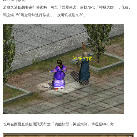
若耐久過低想要進行修復時，可至「西夏皇宮」前找NPC「神威大師」，花費3
顆玄鐵+50萬金庸幣進行修復，一次可恢復耐久30。
也可在西夏直接使用飛天行空「功能類型→神威大師」傳送至NPC旁