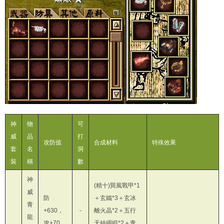
神
物
可
威
品
打
攻防值
合成材料
特殊效果
套
名
洞
裝
稱
數
神
(精十)巽風戰甲*1
威
防
＋玄鐵*3＋玄冰
青
+630，
-
離火晶*2＋五行
龍
攻+70
天絲綢緞*2＋青