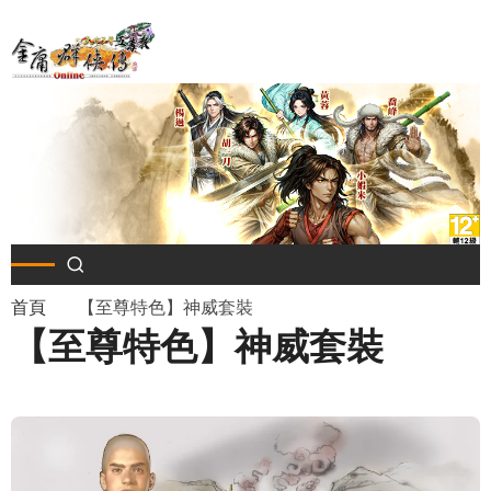
移
至
主
內
容
導
首頁
【至尊特色】神威套裝
【至尊特色】神威套裝
航
連
結