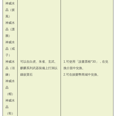
神威水
晶（披
風）
神威水
晶（護
腕）
神威水
晶（戒
子）
神威水
可以在白虎、朱雀、玄武、
1.可使用「說書票根*30」，在兌
晶（項
麒麟系列武器裝備上打洞以
換介面中兌換。
鍊）
鑲嵌寶石
2.可在娛樂幣商城中兌換。
神威水
晶
（帽）
神威水
晶
（鞋）