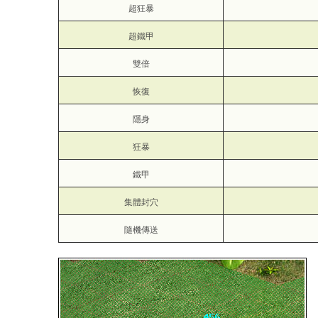
超狂暴
超鐵甲
雙倍
恢復
隱身
狂暴
鐵甲
集體封穴
隨機傳送