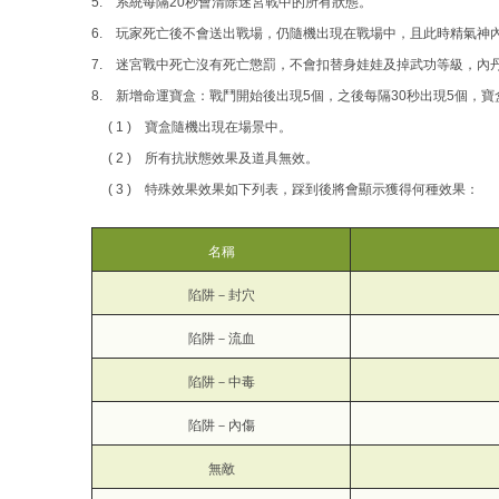
5. 系統每隔20秒會清除迷宮戰中的所有狀態。
6. 玩家死亡後不會送出戰場，仍隨機出現在戰場中，且此時精氣神
7. 迷宮戰中死亡沒有死亡懲罰，不會扣替身娃娃及掉武功等級，內
8. 新增命運寶盒：戰鬥開始後出現5個，之後每隔30秒出現5個
( 1 ) 寶盒隨機出現在場景中。
( 2 ) 所有抗狀態效果及道具無效。
( 3 ) 特殊效果效果如下列表，踩到後將會顯示獲得何種效果：
名稱
陷阱－封穴
陷阱－流血
陷阱－中毒
陷阱－內傷
無敵