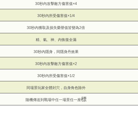
30秒內攻擊敵方傷害值×4
30秒內所受傷害值×1/4
30秒內獲取及損失榮譽值皆變為2倍
精、氣、神、內恢復全滿
30秒內隱身，同隱身丹效果
30秒內攻擊敵方傷害值×2
30秒內所受傷害值×1/2
同場景玩家全體封穴，自身角色除外
標
隨機傳送到戰場中任一場景任一座