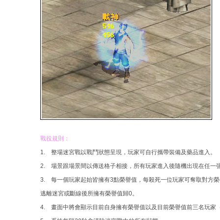
戰役規則：
1. 整場迷宮戰以戰鬥狀態呈現，玩家可自行攜帶裝備及藥品進入。
2. 場景跟場景間以傳送格子相接，所有玩家進入後隨機出現在任一
3. 每一個玩家起始皆擁有3點榮譽值，每殺死一位玩家可奪取對方
逃離迷宮或斷線後所擁有榮譽值歸0。
4. 畫面中將會顯示目前自身擁有榮譽值以及目前榮譽值前三名玩家