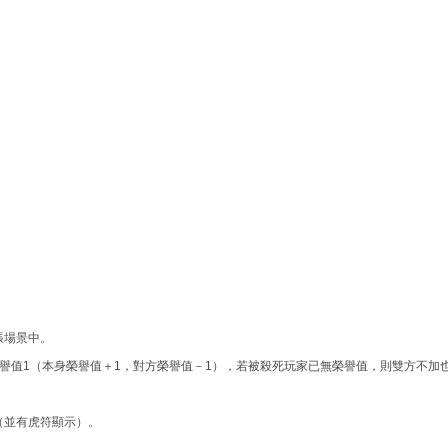
張場景中。
榮譽值1（本身榮譽值＋1，對方榮譽值－1），若被殺死玩家已無榮譽值，則雙方不加
（並有虎符顯示）。