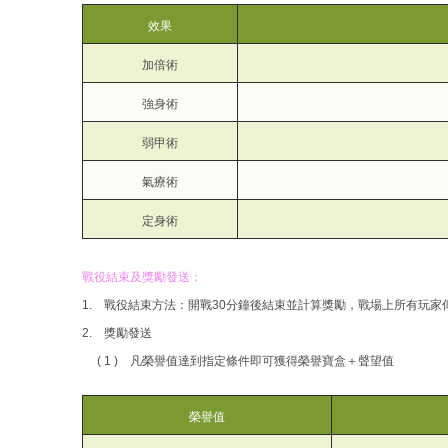
效果
加倍術
強身術
弱甲術
氣療術
定身術
戰役結束及獎勵發送：
1. 戰役結束方法：開戰30分鐘後結束並計算獎勵，戰場上所有玩家
2. 獎勵發送
( 1 ) 凡榮譽值達到指定條件即可獲得榮譽寶盒＋聲望值
榮譽值