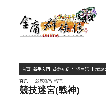
移
至
主
內
容
主
首頁
新手入門
遊戲介紹
江湖生活
比武論
導
導
首頁
競技迷宮(戰神)
競技迷宮(戰神)
覽
航
連