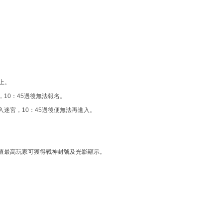
以上。
加，10：45過後無法報名。
由進入迷宮，10：45過後便無法再進入。
值最高玩家可獲得戰神封號及光影顯示。