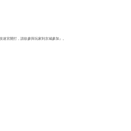
競技迷宮開打，請欲參與玩家到京城參加』。