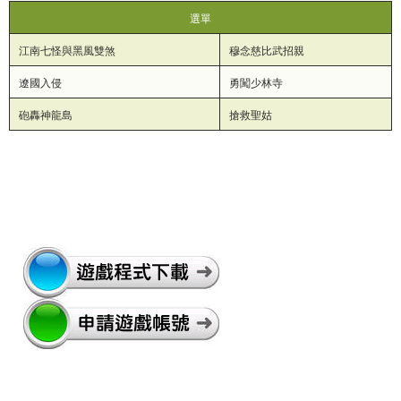
選單
江南七怪與黑風雙煞
穆念慈比武招親
遼國入侵
勇闖少林寺
砲轟神龍島
搶救聖姑