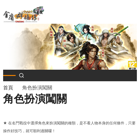
移
至
主
內
容
導
首頁
角色扮演闖關
角色扮演闖關
航
連
★ 在名門戰役中選擇角色來扮演闖關的種類，是不看人物本身的任何條件，只要
結
操作好技巧，就可順利過關囉！