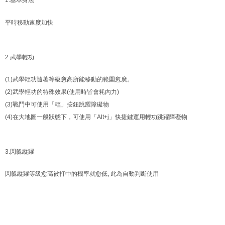
1.基本身法
平時移動速度加快
2.武學輕功
(1)武學輕功隨著等級愈高所能移動的範圍愈廣。
(2)武學輕功的特殊效果(使用時皆會耗內力)
(3)戰鬥中可使用「輕」按鈕跳躍障礙物
(4)在大地圖一般狀態下，可使用「Alt+j」快捷鍵運用輕功跳躍障礙物
3.閃躲縱躍
閃躲縱躍等級愈高被打中的機率就愈低, 此為自動判斷使用