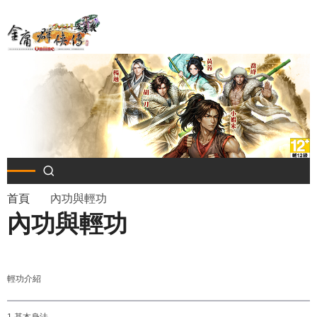
移
至
主
內
容
導
首頁
內功與輕功
內功與輕功
航
連
輕功介紹
結