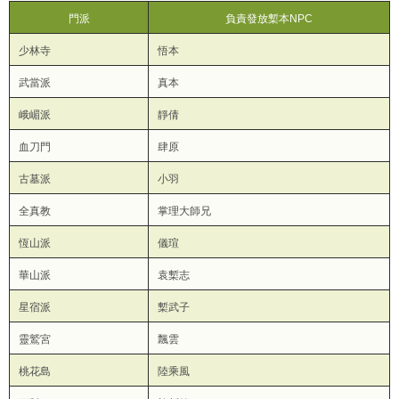
門派
負責發放槧本NPC
少林寺
悟本
武當派
真本
峨嵋派
靜倩
血刀門
肆原
古墓派
小羽
全真教
掌理大師兄
恆山派
儀瑄
華山派
袁槧志
星宿派
槧武子
靈鷲宮
飄雲
桃花島
陸乘風