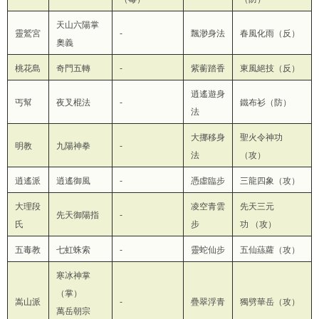
天山六陽掌
靈鷲宮
-
飄渺身法
春風化雨（反）
奧義
桃花島
奇門五轉
-
紫蘅踏香
東風絕技（反）
逍遙遊身
丐幫
夜叉棍法
-
鐵布衫（防）
法
大挪移身
聖火令神功
明教
九陽神拳
-
法
（攻）
逍遙派
逍遙御風
-
憑虛臨步
三龍四象（攻）
大理段
凌空青雲
先天三元
先天御陽指
-
氏
步
功 （攻）
五毒教
七虹蛛索
-
靈蛇仙步
五仙蕬蘿（攻）
寒冰神掌
（掌）
嵩山派
-
疊翠浮青
獨劈華岳（攻）
萬岳朝宗