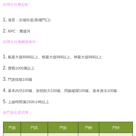
封禪台任務起點：
場景：京城街道(客棧門口)
NPC：費捷河
封禪台任務觸發條件：
氣最大值8888以上、精最大值888以上、神最大值888以上
實戰1000萬以上
門派技能100級
基本內功100級、拆招卸力100級、閃躲縱躍100級、基本身法100級
上線時間滿1500小時以上
各門派石壁武學：
門派
門武
門術
門輕
門特