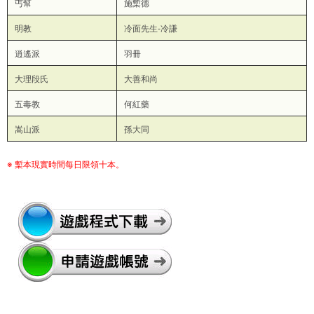
丐幫
施槧德
明教
冷面先生-冷謙
逍遙派
羽冊
大理段氏
大善和尚
五毒教
何紅藥
嵩山派
孫大同
※ 槧本現實時間每日限領十本。