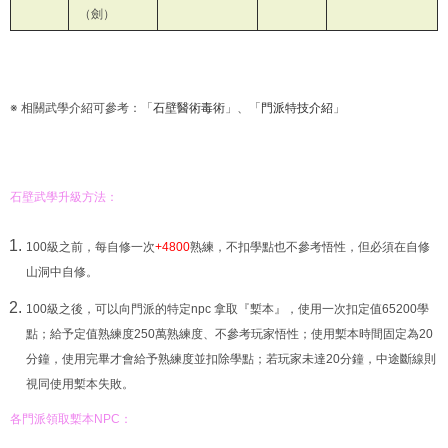
（劍）
※ 相關武學介紹可參考：「
石壁醫術毒術
」、「
門派特技介紹
」
石壁武學升級方法：
100級之前，每自修一次
+4800
熟練，不扣學點也不參考悟性，但必須在自修
山洞中自修。
100級之後，可以向門派的特定npc 拿取『槧本』，使用一次扣定值65200學
點；給予定值熟練度250萬熟練度、不參考玩家悟性；使用槧本時間固定為20
分鐘，使用完畢才會給予熟練度並扣除學點；若玩家未達20分鐘，中途斷線則
視同使用槧本失敗。
各門派領取槧本NPC：