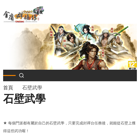
移
至
主
內
容
導
首頁
石壁武學
石壁武學
航
連
★ 每個門派都有屬於自己的石壁武學，只要完成封禪台任務後，就能從石壁上獲
結
得這些武功喔！