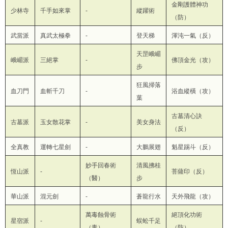
金剛護體神功
少林寺
千手如來掌
-
縱躍術
（防）
武當派
真武太極拳
-
登天梯
渾沌一氣（反）
天罡峨嵋
峨嵋派
三絕掌
-
佛頂金光（攻）
步
狂風掃落
血刀門
血斬千刀
-
浴血縱橫（攻）
葉
古墓清心訣
古墓派
玉女散花掌
-
美女身法
（反）
全真教
運轉七星劍
-
大鵬展翅
魁星踢斗（反）
妙手回春術
清風拂桂
恆山派
-
菩薩印（反）
（醫）
步
華山派
混元劍
-
蒼龍行水
天外飛龍（攻）
萬毒蝕骨術
絕頂化功術
星宿派
-
蜈蚣千足
（毒）
（防）