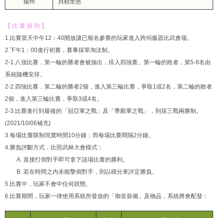
揚州
貝勒里恩
【 比 賽 規 則 】
1.比賽當天中午12：40開放讓已報名參賽的玩家進入跨伺服器比武會場。
2.下午1：00進行初賽，賽事採單淘汰制。
2-1.八強比賽，第一輪的勝者會被抽出，排入四強賽。第一輪的敗者，第5-8名由
系統隨機安排。
2-2.四強比賽，第二輪的勝者2個，進入第三輪比賽，爭取1或2名，第二輪的敗者
2個，進入第三輪比賽，爭取3或4名。
2-3.比賽進行到最後的「冠亞軍之戰」及「季殿軍之戰」，則採三戰兩勝制。
(2021/10/06補充)
3.每場比賽限制現實時間10分鐘；而每場比賽間隔2分鐘。
4.勝負評斷方式，比照武林大會模式：
A. 直接打倒對手即可拿下該場比賽的勝利。
B. 若在時間之內未能擊倒對手，則以積分來評定勝負。
5.比賽中，玩家不會中任何狀態。
6.比賽期間，玩家一律使用系統所發放的「御皇裝備」及物品，系統將會配發：