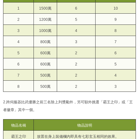
1
1500萬
6
10
2
1200萬
5
9
3
1000萬
4
8
4
800萬
3
7
5
600萬
2
6
6
600萬
2
5
7
500萬
2
4
8
500萬
2
3
2.跨伺服器比武優勝之前三名除上列獎勵外，另可額外挑選「霸王之印」或「王
者徽章」其中一個。
物品名稱
物品說明
霸王之印
放置在身上裝備欄內即具有七彩玄玉相同的效果。