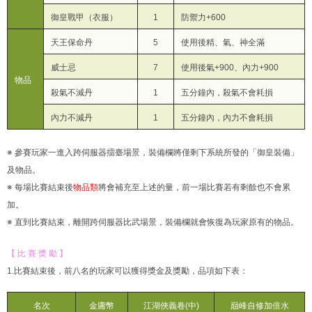
御皇戰甲（衣服）
1
防禦力+600
天王保命丹
5
使用後精、氣、神全滿
威士忌
7
使用後氣+900、內力+900
物品
殺氣不減丹
1
五分鐘內，殺氣不會耗損
內力不減丹
1
五分鐘內，內力不會耗損
※ 參賽玩家一進入跨伺服器擂臺場景，裝備欄將僅剩下系統所發的「御皇裝備」
及物品。
※ 每場比賽結束後
物品類
將會補充至上述的量，前一場比賽若有剩餘也不會累
加。
※ 直到比賽結束，離開跨伺服器比武場景，裝備欄就會恢復為玩家原有的物品。
【 比 賽 獎 勵 】
1.比賽結束後，前八名的玩家可以獲得獎金及獎勵，品項如下表：
名次
金庸幣
江湖俠義卷(中)
巔峰自修加倍水