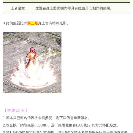
王者徽章
放置在身上裝備欄內即具有鐵血丹心相同的效果。
3.跨伺服器比武
前三名
身上會有特殊光影。
【 特 別 說 明 】
1.若本屆已報名但因故未能參賽，則下屆仍需重新報名。
2.獎金以「網龍銀票( 500萬)」及「銀兩兌換卷(100萬)」的方式搭配發放。
3.第1-3名的獎勵需點選NPC領取，第4-8名的獎金及獎勵則於比賽結束後直接發