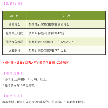
【 比 賽 時 間 】
項 目
內 容
開放報名
每個月的第三個禮拜日開放報名
報名截止時間
於第四個禮拜日的中午12點
開放進入會場
每月的第四個禮拜日中午12點40分
比賽開打
每月的第四個禮拜日下午 1 點
※ 僅有報名參賽的玩家才可前往跨伺服器比武會場喔！
【 報 名 資 格 】
1.必須達上線時數「25小時」以上。
2.報名費用為10萬金庸幣。
【 報 名 方 式 】
報名期間，玩家可以向位於四座城門口的傳送NPC報名參加比賽。