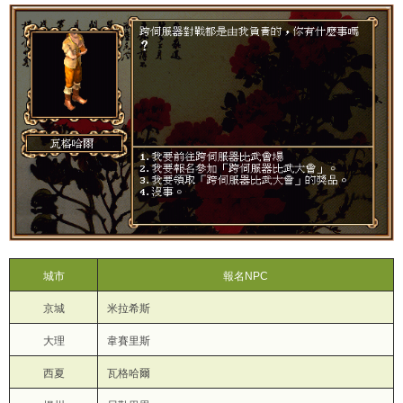
城市
報名NPC
京城
米拉希斯
大理
韋賽里斯
西夏
瓦格哈爾