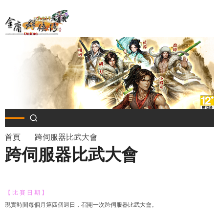
移
至
主
內
容
導
首頁
跨伺服器比武大會
跨伺服器比武大會
航
連
【 比 賽 日 期 】
結
現實時間每個月第四個週日，召開一次跨伺服器比武大會。