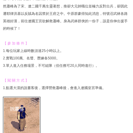
然蕭峰為了宋、遼二國千萬生靈著想，推卻大元帥職位並極力反對出兵，卻因此
遭耶律洪基以反賊為名囚禁於王府之中。中原群豪得知此消息，特號召武林各路
英雄好漢，前往遼國王宮欲解救蕭峰。身為武林群俠的一份子，該是你伸出援手
的時候了！
【 參 加 條 件 】
1.每位玩家上線時數須達25小時以上。
2.實戰100萬、名聲、歷練各5000。
3.單人進入任務場景，不可組隊（但任務可20人同時進行）。
【 闖 關 方 式 】
1.點選大漠的說書客後，選擇營救蕭峰後，會進入遼國皇宮準備。