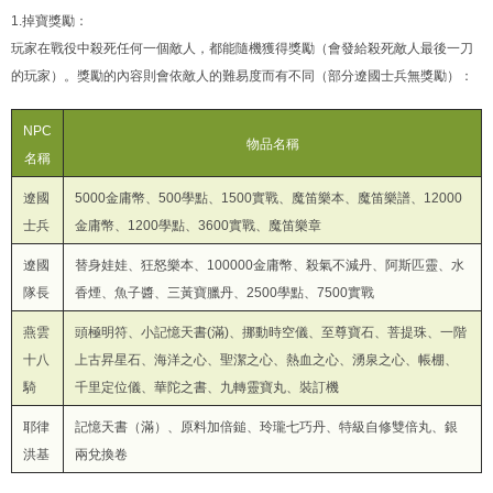
1.掉寶獎勵：
玩家在戰役中殺死任何一個敵人，都能隨機獲得獎勵（會發給殺死敵人最後一刀
的玩家）。獎勵的內容則會依敵人的難易度而有不同（部分遼國士兵無獎勵）：
NPC
物品名稱
名稱
遼國
5000金庸幣、500學點、1500實戰、魔笛樂本、魔笛樂譜、12000
士兵
金庸幣、1200學點、3600實戰、魔笛樂章
遼國
替身娃娃、狂怒樂本、100000金庸幣、殺氣不減丹、阿斯匹靈、水
隊長
香煙、魚子醬、三黃寶臘丹、2500學點、7500實戰
燕雲
頭極明符、小記憶天書(滿)、挪動時空儀、至尊寶石、菩提珠、一階
十八
上古昇星石、海洋之心、聖潔之心、熱血之心、湧泉之心、帳棚、
騎
千里定位儀、華陀之書、九轉靈寶丸、裝訂機
耶律
記憶天書（滿）、原料加倍鎚、玲瓏七巧丹、特級自修雙倍丸、銀
洪基
兩兌換卷