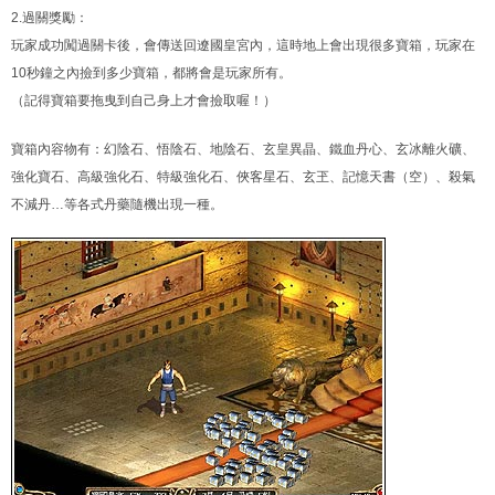
2.過關獎勵：
玩家成功闖過關卡後，會傳送回遼國皇宮內，這時地上會出現很多寶箱，玩家在
10秒鐘之內撿到多少寶箱，都將會是玩家所有。
（記得寶箱要拖曳到自己身上才會撿取喔！）
寶箱內容物有：幻陰石、悟陰石、地陰石、玄皇異晶、鐵血丹心、玄冰離火礦、
強化寶石、高級強化石、特級強化石、俠客星石、玄玊、記憶天書（空）、殺氣
不減丹…等各式丹藥隨機出現一種。