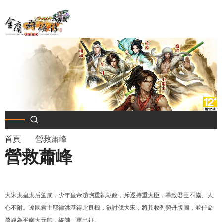
移
至
主
內
容
導
首頁
營救蕭峰
營救蕭峰
航
連
大宋太皇太后駕崩，少年皇帝趙煦重執朝政，斥逐持重大臣，導致君臣不協、人
結
心不附。遼國君主耶律洪基得此良機，欲討伐大宋，將其收列契丹版圖，並任命
蕭峰為平南大元帥，統帥三軍出征。