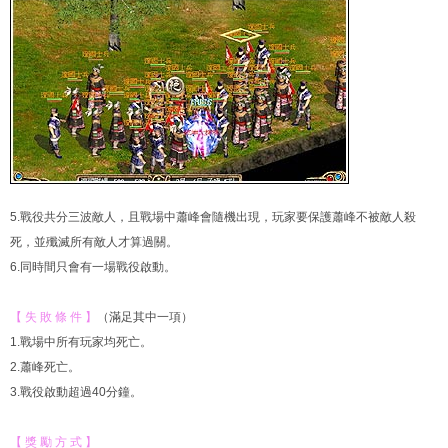
5.戰役共分三波敵人，且戰場中蕭峰會隨機出現，玩家要保護蕭峰不被敵人殺
死，並殲滅所有敵人才算過關。
6.同時間只會有一場戰役啟動。
【 失 敗 條 件 】
（滿足其中一項）
1.戰場中所有玩家均死亡。
2.蕭峰死亡。
3.戰役啟動超過40分鐘。
【 獎 勵 方 式 】