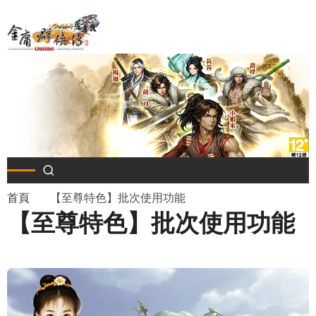
移
至
主
內
容
導
首頁
【至尊特色】批次使用功能
【至尊特色】批次使用功能
航
連
結