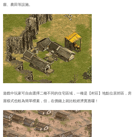
廄、農田等設施。
遊戲中玩家可自由選擇二種不同的住宅區域，一種是【村莊】地點位居郊區，房
屋樣式也較為簡單樸素，但，在價錢上就比較經濟實惠囉！