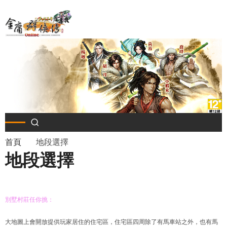
移
至
主
內
容
導
首頁
地段選擇
地段選擇
航
連
別墅村莊任你挑：
結
大地圖上會開放提供玩家居住的住宅區，住宅區四周除了有馬車站之外，也有馬