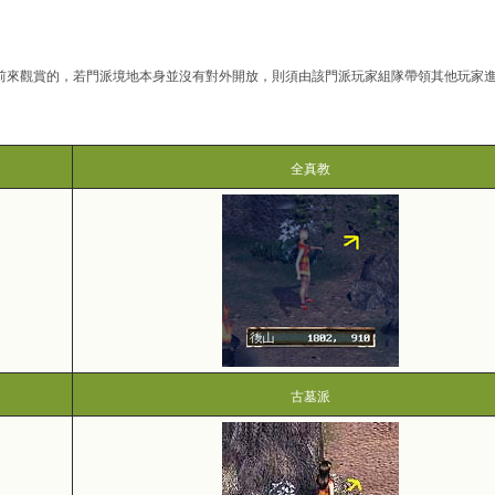
前來觀賞的，若門派境地本身並沒有對外開放，則須由該門派玩家組隊帶領其他玩家
全真教
古墓派