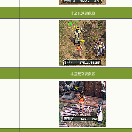
非全真派要觀戰
非靈鷲宮要觀戰