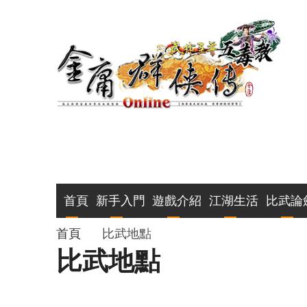
移
至
主
內
容
主
首頁
新手入門
遊戲介紹
江湖生活
比武論
導
導
首頁
比武地點
比武地點
覽
航
連