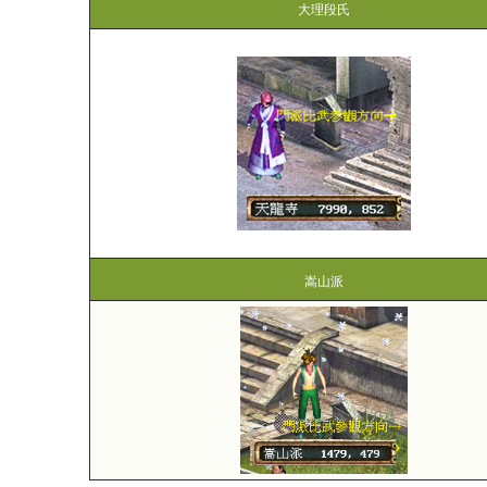
大理段氏
嵩山派