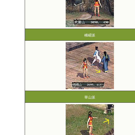
峨嵋派
華山派