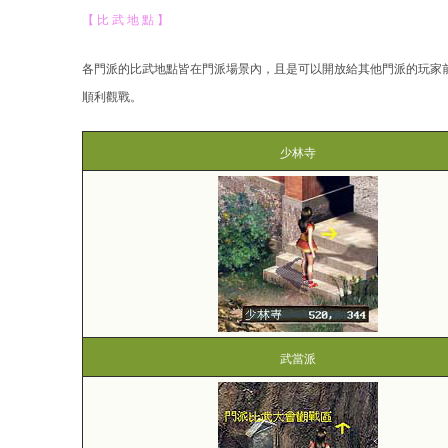
【 比 武 地 點 】
結
各門派的比武地點皆在門派場景內，且是可以開放給其他門派的玩家
順利觀戰。
少林寺
武當派