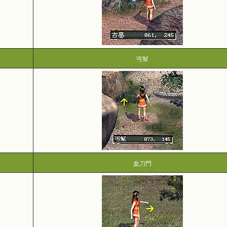
丐幫
血刀門