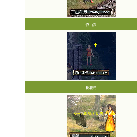
恆山派
桃花島