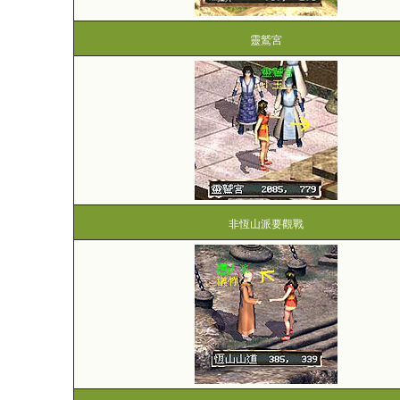
靈鷲宮
非恆山派要觀戰