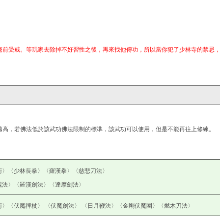
庵前受戒。等玩家去除掉不好習性之後，再來找他傳功，所以當你犯了少林寺的禁忌
越高，若佛法低於該武功佛法限制的標準，該武功可以使用，但是不能再往上修練。
術〉〈少林長拳〉〈羅漢拳〉〈慈悲刀法〉
棍法〉〈羅漢劍法〉〈達摩劍法〉
〉〈伏魔禪杖〉 〈伏魔劍法〉 〈日月鞭法〉〈金剛伏魔圈〉〈燃木刀法〉