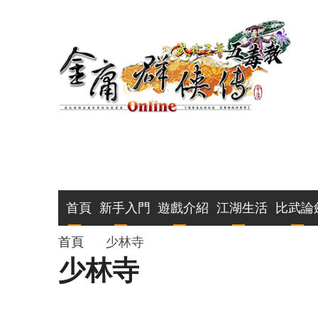
移
至
主
內
容
主
首頁
新手入門
遊戲介紹
江湖生活
比武論
導
導
首頁
少林寺
少林寺
覽
航
連