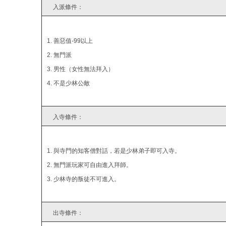
入派條件：
1. 善惡值-99以上
2. 無門派
3. 男性（女性無法拜入）
4. 不是少林公敵
入寺條件：
1. 與寺門的知客僧對話，若是少林弟子即可入寺。
2. 無門派玩家可自由進入拜師。
3. 少林寺的叛徒不可進入。
出寺條件：