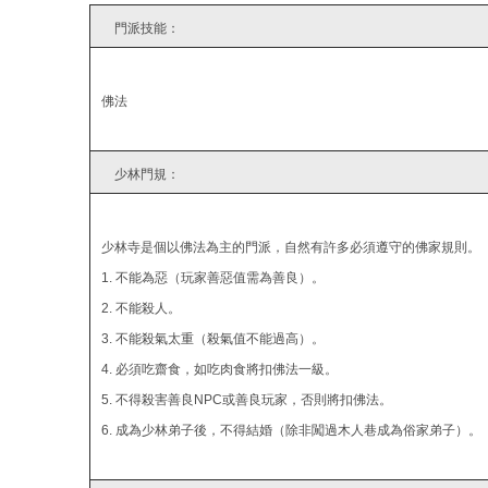
結
門派技能：
佛法
少林門規：
少林寺是個以佛法為主的門派，自然有許多必須遵守的佛家規則。
1. 不能為惡（玩家善惡值需為善良）。
2. 不能殺人。
3. 不能殺氣太重（殺氣值不能過高）。
4. 必須吃齋食，如吃肉食將扣佛法一級。
5. 不得殺害善良NPC或善良玩家，否則將扣佛法。
6. 成為少林弟子後，不得結婚（除非闖過木人巷成為俗家弟子）。