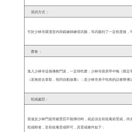
習武方式 ：
可於少林寺羅漢堂內與鍛鍊師練習武藝，等武藝到了一定程度後，
齋食 ：
進入少林寺這個佛教門派，一定得吃齋；少林寺廚房早中晚（限定
（若無前去拿取，視同自動放棄）；若少林寺弟子吃肉的話會降佛
犯戒處罰：
當違反少林門規而被受罰不能傳功時，就必須去初祖庵前受戒，待
犯戒輕者，至初祖庵受戒即可，其受戒條件如下：