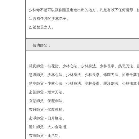
少林寺不是可以讓你隨意進進出出的地方，凡是有以下任何情形，
1. 沒有任務的少林弟子。
2. 被禁足之人。
傳功師父：
慧真師父－拈花指、少林心法、少林身法、少林長拳、慈悲刀法、
慧虛師父－少林心法、少林身法、少林長拳、修羅刀法、如來千葉
慧空師父－少林心法、少林身法、少林長拳、羅漢劍法、少林擒拿
玄苦師父－燃木刀法。
玄悲師父－伏魔劍法。
玄難師父－伏魔禪杖。
玄淨師父－日月鞭法。
澄知師父－大力金剛指。
玄痛師父－龍爪功。