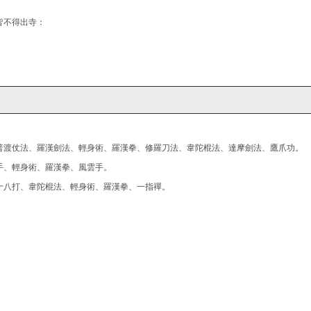
皆不得出寺：
普渡仗法、羅漢劍法、輕身術、羅漢拳、修羅刀法、韋陀棍法、達摩劍法、鷹爪功。
手、輕身術、羅漢拳、風雲手。
十八打、韋陀棍法、輕身術、羅漢拳、一指禪。