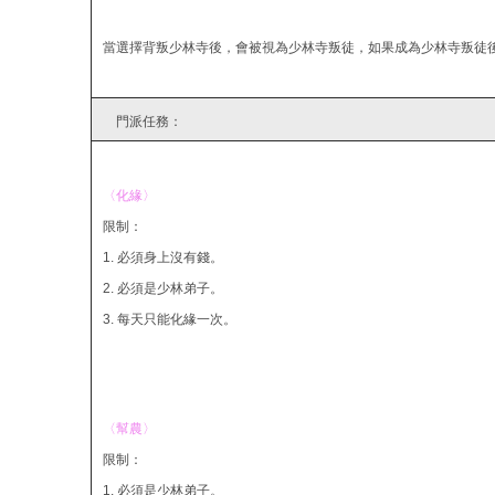
當選擇背叛少林寺後，會被視為少林寺叛徒，如果成為少林寺叛徒
門派任務：
〈化緣〉
限制：
1. 必須身上沒有錢。
2. 必須是少林弟子。
3. 每天只能化緣一次。
〈幫農〉
限制：
1. 必須是少林弟子。