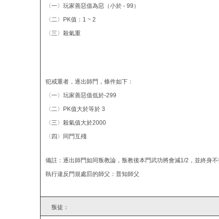
〈一〉玩家善惡值為惡（小於 - 99）
〈二〉PK值：1 ~ 2
〈三〉殺氣重
犯戒重者，逐出師門，條件如下：
〈一〉玩家善惡值低於-299
〈二〉PK值大於等於 3
〈三〉殺氣值大於2000
〈四〉同門互殘
備註：逐出師門如同叛教論，叛教後本門武功將會減1/2，並終身
執行違反門規處罰的師父：普知師父
叛徒：