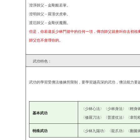
澄淨師父－金剛般若掌。
澄明師父－羅漢伏虎拳。
渡厄師父－金剛伏魔圈。
但是，你若違反少林門規中的任何一項，傳功師父就會叫你去初祖
師父也不會理你的。
武功特色：
武功的學習受佛法修練所限制，要學習越高深的武功，佛法能力要
〈少林心法〉〈少林身法〉〈輕身
基本武功
〈修羅刀法〉〈普渡仗法〉〈韋陀
特殊武功
〈少林九陽功〉〈龍爪功〉〈翻騰術