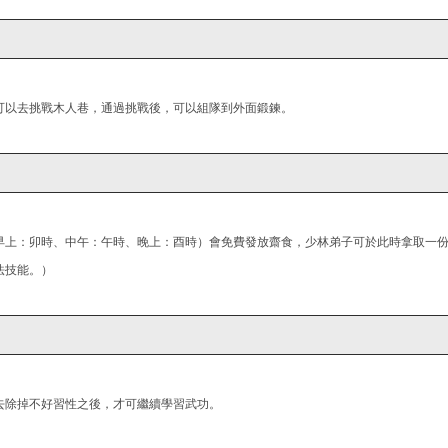
可以去挑戰木人巷，通過挑戰後，可以組隊到外面鍛鍊。
早上：卯時、中午：午時、晚上：酉時）會免費發放齋食，少林弟子可於此時拿取一
法技能。）
去除掉不好習性之後，才可繼續學習武功。