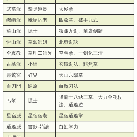
武當派
歸隱道長
太極拳
峨嵋派
峨嵋宿老
四象掌、截手九式
華山派
隱士
獨孤九劍、華嶽劍髓
恆山派
掌派師姐
北嶽劍訣
全真教
掌理二師兄
空明拳、一劍化三清
古墓派
小鍾
玄鐵劍法、黯然掌
靈鷲宮
虹兒
天山六陽掌
血刀門
肆原
血魔刀法
降龍十八缺三掌、大力金剛杖
丐幫
隱士
法、逍遙遊
星宿派
星宿宿老
星宿逍遙掌
逍遙派
書獃-苟讀
白虹掌力