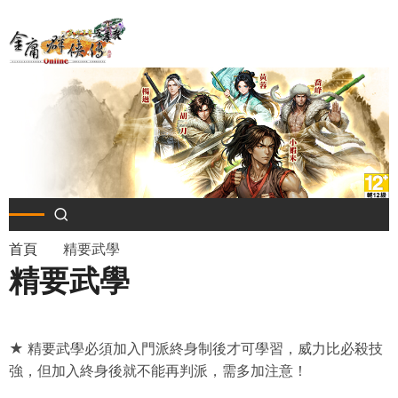
移
至
主
內
容
導
首頁
精要武學
精要武學
航
連
★ 精要武學必須加入門派終身制後才可學習，威力比必殺技
結
強，但加入終身後就不能再判派，需多加注意！