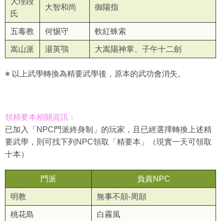
大理段
大智和尚
御陽指
氏
五毒教
何惕守
軟紅蛛索
嵩山派
湯英鶚
大嵩陽神掌、子午十二劍
※ 以上武學轉換為精要武學後，原本的武功會消失。
領精要本相關資訊：
已加入「NPC門派終身制」的玩家，且已經選擇轉換上述精
要武學，則可找下列NPC領取「精要本」（現實一天可領取
十本）
門派
負責NPC
明教
無事不顛-周顛
桃花島
白霧風