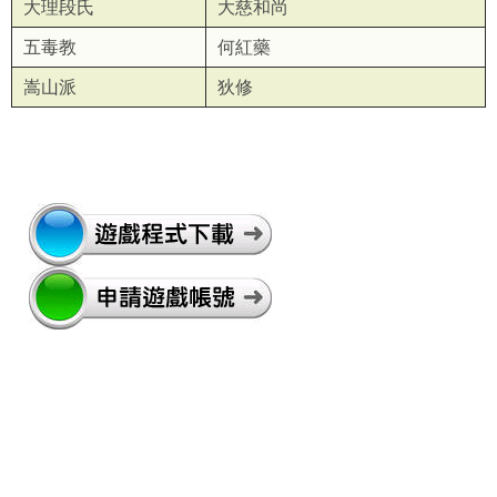
大理段氏
大慈和尚
五毒教
何紅藥
嵩山派
狄修