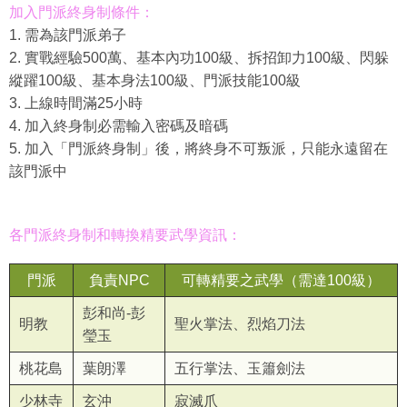
加入門派終身制條件：
1. 需為該門派弟子
2. 實戰經驗500萬、基本內功100級、拆招卸力100級、閃躲
縱躍100級、基本身法100級、門派技能100級
3. 上線時間滿25小時
4. 加入終身制必需輸入密碼及暗碼
5. 加入「門派終身制」後，將終身不可叛派，只能永遠留在
該門派中
各門派終身制和轉換精要武學資訊：
門派
負責NPC
可轉精要之武學（需達100級）
彭和尚-彭
明教
聖火掌法、烈焰刀法
瑩玉
桃花島
葉朗澤
五行掌法、玉簫劍法
少林寺
玄沖
寂滅爪