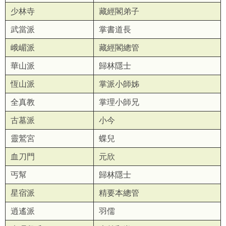
少林寺
藏經閣弟子
武當派
掌書道長
峨嵋派
藏經閣總管
華山派
歸林隱士
恆山派
掌派小師姊
全真教
掌理小師兄
古墓派
小今
靈鷲宮
蝶兒
血刀門
元欣
丐幫
歸林隱士
星宿派
精要本總管
逍遙派
羽儒