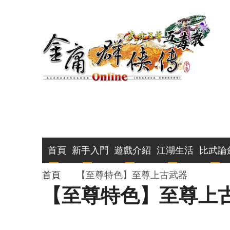
移
至
主
內
容
主
首頁
新手入門
遊戲介紹
江湖生活
比武論
導
導
首頁
【至尊特色】至尊上古武器
【至尊特色】至尊上
覽
航
連