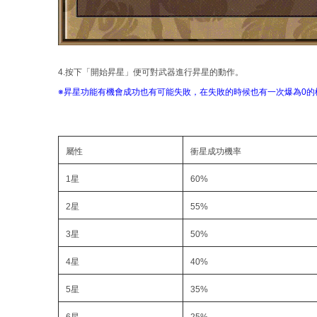
4.按下「開始昇星」便可對武器進行昇星的動作。
※昇星功能有機會成功也有可能失敗，在失敗的時候也有一次爆為0的
屬性
衝星成功機率
1星
60%
2星
55%
3星
50%
4星
40%
5星
35%
6星
25%