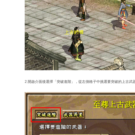
2.開啟介面後選擇「突破進階」，從左側格子中挑選要突破的上古武