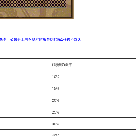
機率：如果身上有對應的防爆符則扣除1張後不歸0。
觸發歸0機率
10%
15%
20%
25%
30%
40%