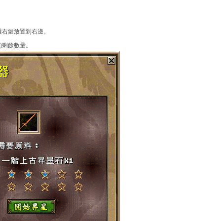
選右鍵放置到右邊。
的剩餘數量。