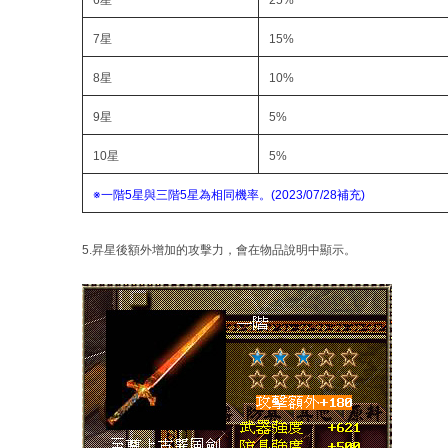
7星
15%
8星
10%
9星
5%
10星
5%
※一階5星與三階5星為相同機率。(2023/07/28補充)
5.昇星後額外增加的攻擊力，會在物品說明中顯示。