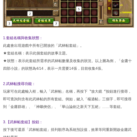
1.套組名稱與收集狀態：
此處會出現遊戲中所有已開放的「武林帖套組」。
★套組名稱：表示此個套組的故事主題。
★狀態：表示此套組所需求的武林帖數量及收集的狀況。以上圖為例，「金庸十
四部小說」的狀態為4/14，表示一共需要14張，目前收集4張。
2.武林帖搜尋功能：
玩家可在此處輸入框，輸入「武林帖」名稱，再按下〝放大鏡〞按鈕進行搜尋，
即可查詢到含有此武林帖的所有套組。例如，鍵入「楊過帖」三個字，即可搜尋
到「金庸群雄」、「神鵰俠侶」、「華山論劍之新天下五絕」……等套組。
3.【武林帖套組】按鈕：
按下後可還原「武林帖套組」排列順序為系統預設值，效果等同重新開啟金庸武