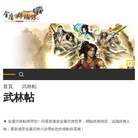
移
至
主
內
容
導
首頁
武林帖
武林帖
航
連
★ 金庸武林帖將帶您一同重新遨遊金庸武俠世界，體驗經典情節，認識經典人
結
物，重新感受金庸武俠小說帶給您的感動與震撼！