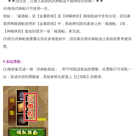
★★請注意，已放入套組的武林帖是不能再取出的喔！★★
(4)每張武林帖只可使用一次。
例如：「楊過帖」於【金庸群雄】及【神鵰俠侶】兩個套組中皆有出現，若玩家
選擇將楊過帖使用於【金庸群雄】中，系統將扣除玩家身上的「楊過帖」1張，
【神鵰俠侶】套組則需另一張「楊過帖」來完成。
(5)部分武林帖會重覆出現在多個套組中，請玩家在將武林帖放入套組前要考慮清
楚。
6.套組獎勵：
(1)每收集完成一個「武林帖套組」，即可領取該套組的獎勵，此獎勵只可領取一
次；當成功領到獎勵後，系統會幫玩家蓋上【已領取】的戳章。