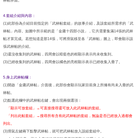
林帖界面。
4.套組介紹與內容：
(1)此部份為介紹目前指定的「武林帖套組」的故事介紹，及該套組所需求的「武
林帖」內容。如圖中所示範的是「金庸十四部小說」，它共需要集滿14張的武林
帖才算完成。若想知道是那14張，可將滑鼠移至各「武林帖」圖上，即會顯示該
張武林帖的介紹。
(2)還沒收集到的武林帖，四周會以暗藍色的框顯示表示尚未收集到。
(3)已經收集到的武林帖，四周會以橘色的亮框顯示表示已經收集入冊了。
5.身上武林帖欄：
(1)開啟「金庸武林帖」介面後，此部份會顯示玩家目前身上所擁有尚未入冊的武
林帖。
(2)點選此欄中的武林帖右鍵，會出現兩個選項：
「顯示可放套組」→可直接搜尋還可放入此武林帖的套組。
「列出此帖套組」→搜尋所有含有此武林帖的套組，無論是否已經放入過都會
列出。
(3)滑鼠左鍵兩下點擊武林帖，就可把武林帖放入該組套組中。