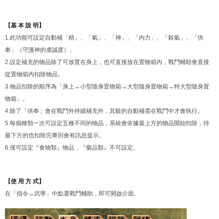
【基 本 說 明】
1.此功能可設定自動補「精」、「氣」、「神」、「內力」、「殺氣」、「供
奉」（守護神的虔誠度）。
2.設定補充的物品除了可放置在身上，也可直接放在置物箱內，戰鬥輔助會直接
從置物箱內扣除物品。
3.物品扣除的順序為「身上→小型隨身置物箱→大型隨身置物箱→特大型隨身置
物箱」。
4.除了「供奉」會在戰鬥外持續補充外，其餘的自動補需在戰鬥中才會執行。
5.每個種類一次可設定五種不同的物品，系統會依據最上方的物品開始扣除，待
最下方的也扣除完畢則會有訊息提示。
6.僅可設定『食物類』物品，『藥品類』不可設定。
【使 用 方 式】
在「指令→武學」中點選戰鬥輔助，即可開啟介面。