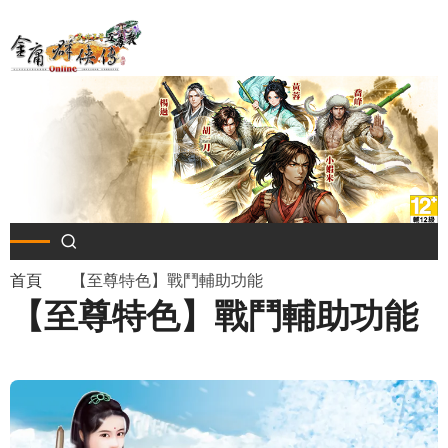
移
至
主
內
容
導
首頁
【至尊特色】戰鬥輔助功能
【至尊特色】戰鬥輔助功能
航
連
結