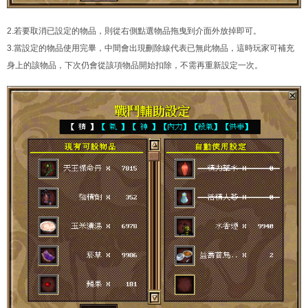
2.若要取消已設定的物品，則從右側點選物品拖曳到介面外放掉即可。
3.當設定的物品使用完畢，中間會出現刪除線代表已無此物品，這時玩家可補充
身上的該物品，下次仍會從該項物品開始扣除，不需再重新設定一次。