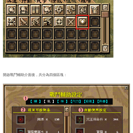
開啟戰鬥輔助介面後，共分為四個區塊：