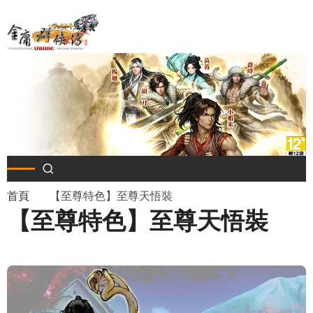
移
至
主
內
容
導
首頁
【至尊特色】至尊天悟裝
【至尊特色】至尊天悟裝
航
連
結