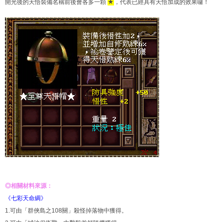
開光後的天悟裝備名稱前後會各多一顆
★
，代表已經具有天悟加成的效果囉！
◎相關材料來源：
《七彩天命綢》
1.可由「群俠島之108關」殺怪掉落物中獲得。