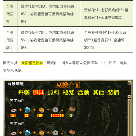
至尊
裝備後悟性加3，並增加自修熟練
黯然靴*1+七彩天命綢*6+至
天悟
6%，祕卷鑒定後可獲得天悟熟練
尊寶石*1+金庸幣300萬
靴
6%
至尊
裝備後悟性加4，並增加自修熟練
至尊狂神戰腕*1+七彩天命
天悟
5%，祕卷鑒定後可獲得天悟熟練
綢*5+至尊寶石*1+金庸幣
護手
5%
300萬
開光道具＂
天悟鑒定祕卷
＂可經由「指令→雜項→兌換選單」中，點選「道具」
類型來兌換。