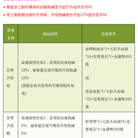
※ 整套穿上額外獲得的自修熟練度可從27%提升至35%
※ 穿上整套開光後的天悟裝，天悟熟練度也可從27%提升至35%
裝備
物品說明
兌換需求
名稱
金蟬軟絲衣*1+七彩天命綢
*10+至尊寶石*1+金庸幣300
裝備後悟性加3，並增加自修熟練
萬
至尊
10%，祕卷鑒定後可獲得天悟熟練
天悟
10%
或
袍
(搭配全套天悟系列可獲得額外加
菩提袈裟*1+七彩天命綢
成)
*10+至尊寶石*1+金庸幣300
萬
至尊
裝備後悟性加2，並增加自修熟練
粹雪帶*1+七彩天命綢*6+至
天悟
6%，祕卷鑒定後可獲得天悟熟練
尊寶石*1+金庸幣300萬
帽
6%