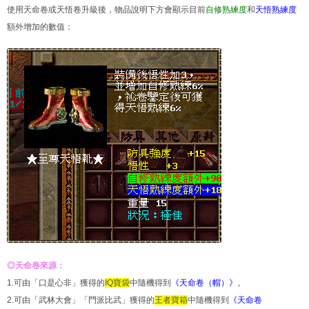
使用天命卷或天悟卷升級後，物品說明下方會顯示目前
自修熟練度
和
天悟熟練度
額外增加的數值：
◎天命卷來源：
1.可由「口是心非」獲得的
IQ寶袋
中隨機得到
《天命卷（帽）》
。
2.可由「武林大會」「門派比武」獲得的
王者寶箱
中隨機得到
《天命卷