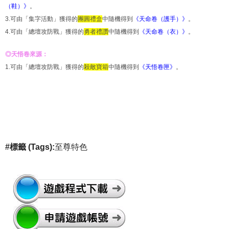
（鞋）》
。
3.可由「集字活動」獲得的
團圓禮盒
中隨機得到
《天命卷（護手）》
。
4.可由「總壇攻防戰」獲得的
勇者禮讚
中隨機得到
《天命卷（衣）》
。
◎天悟卷來源：
1.可由「總壇攻防戰」獲得的
殺敵寶箱
中隨機得到
《天悟卷匣》
。
標籤 (Tags)
至尊特色