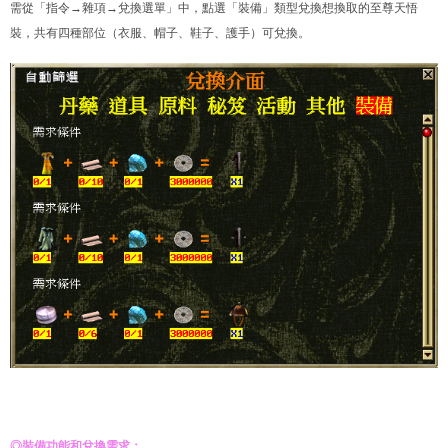
需從「指令→雜項→兌換選單」中，點選「裝備」類型兌換想換取的至尊天悟
裝，共有四種部位（衣服、帽子、鞋子、護手）可兌換。
◎裝備功能和兌換需求：