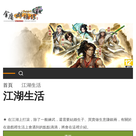
移
至
主
內
容
導
首頁
江湖生活
江湖生活
航
連
★ 在江湖上打滾，除了一般練武，還需要結婚生子、買賣做生意賺銀兩，有關於
結
在遊戲裡生活上會遇到的點點滴滴，將會在這裡介紹。