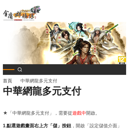
移
至
主
內
容
導
首頁
中華網龍多元支付
中華網龍多元支付
航
連
★「中華網龍多元支付」，需要從
遊戲中
開啟。
結
1.點選遊戲畫面右上方「儲」按鈕
，開啟「設定儲值介面」