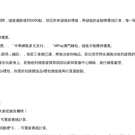
期間，儲值滿額達到5000點，領完所有儲值好禮後，再儲值的金額將重頭計算，每一
得優惠。
「支付寶」、「中華網龍多元支付」、「MPay澳門錢包」儲值才能獲得優惠。
上→鏢局→錢莊」，假若三者都已滿，將無法收到物品。若出現空間全滿無法收到虛寶
發在玩家身上。若無收到補發虛寶再煩請玩家與客服中心聯絡，進行補發處理。
品/禮包，則需於扣除贈送品/禮包價值後再行退還餘額。
止
大家把握良機唷！
」，可重新累積計算。
費回饋禮*3」，可重新累積計算。