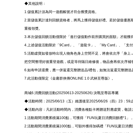
◆其他說明：
1.儲值累計須為同一遊戲帳號才符合獲獎資格。
2.當儲值累計達到回饋資格者，將馬上獲得儲值好禮。若於儲值優惠
重複領獎。
3.本次儲值回饋活動僅限於「進行儲值動作前所購買的面額」才能獲
4.上述儲值活動限於「9Card」、「遊龍卡」、「My Card」、
5.活動虛寶如發放時出現人物角色身上空間不足，將會依次序「身
把空間整理好後重登遊戲，或是等待隔日維修後，物品會再依次序補
6.如有申請退費，應一併返還完整贈送品/禮包，如無法返還完整贈送
7.此活動僅限定《金庸群俠傳ONLINE 1.0 武林至尊版》。
商城6.消費回饋活動(20250613-20250626) 決戰至尊區專屬
◆活動時間：2025/06/13（五）維護後至2025/06/26（四）23：59
◆活動內容：凡於活動時間內，消費各種點卡將贈送對應虛寶，敬請
1.活動期間消費累積滿100點，可獲得「FUN玩夏日消費回饋禮*1
2.活動期間消費累積滿1000點，可額外獲得加碼禮「FUN玩夏日消