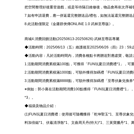
把空間整理好後重登遊戲，或是等待隔日維修後，物品會再依次序補
7.如有申請退費，應一併返還完整贈送品/禮包，如無法返還完整贈送
8.此活動僅限定《金庸群俠傳ONLINE 1.0 武林至尊版》。
商城4.消費回饋活動(20250613-20250626) 武林至尊區專屬
◆活動時間：2025/06/13（五）維護後至2025/06/26（四）23：59
◆活動內容：凡於活動時間內，消費各種點卡將贈送對應虛寶，敬請
1.活動期間消費累積滿100點，可獲得「FUN玩夏日消費禮*1」，可
2.活動期間消費累積滿1000點，可額外獲得加碼禮「FUN玩夏日消
3.活動期間消費累積滿8888點，可額外獲得加碼禮「至尊伏象兌換券
※例如：郭小襄在活動期間消費100點獲得「FUN玩夏日消費禮*1」
*3」。
◆福袋及物品介紹：
(1)FUN玩夏日消費禮：使用後可隨機獲得「乾坤聖玉*1、至尊伏象兌
料加倍鎚*1、伏羲清淨散*1、文曲周天丹(特大)*1、三黃寶臘丹*1、