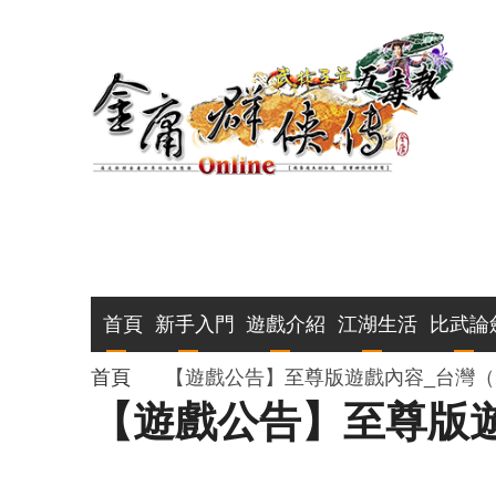
移
至
主
內
容
主
首頁
新手入門
遊戲介紹
江湖生活
比武論
導
導
首頁
【遊戲公告】至尊版遊戲內容_台灣（202
【遊戲公告】至尊版遊戲
覽
航
連