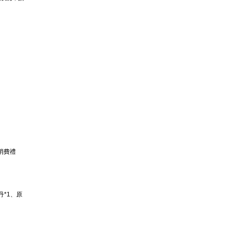
消費禮
丹*1、原