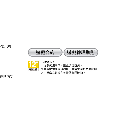
卦燈」網
絕世內功