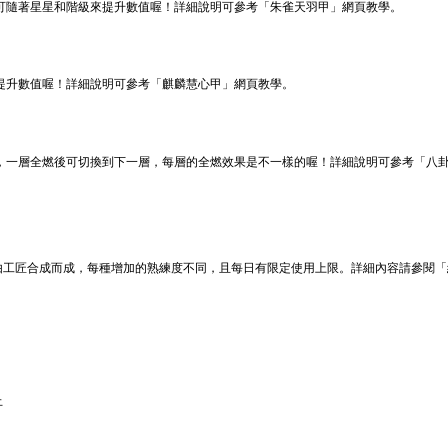
可隨著星星和階級來提升數值喔！詳細說明可參考「朱雀天羽甲」網頁教學。
提升數值喔！詳細說明可參考「麒麟慧心甲」網頁教學。
，一層全燃後可切換到下一層，每層的全燃效果是不一樣的喔！詳細說明可參考「八
由工匠合成而成，每種增加的熟練度不同，且每日有限定使用上限。詳細內容請參閱「
止