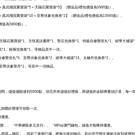
15＋真武殘頁聚寶袋*5＋天陽石聚寶袋*5】（贈送品/禮包價值為5995點）。
30＋真武殘頁聚寶袋*10＋至尊伏象兌換券*2】（贈送品/禮包價值為13565點）。
價值為5800點）。
天陽石聚寶袋*1、天悟真訣書匣*1、聖石兌換券*1、特級自修雙倍丸*1、絕學大補湯*
頁*1、銀兩兌換卷*1」等物品其中一項。
自修雙倍丸*5、至尊伏象兌換券*2、絕學大補湯*15、太極丹兌換券*2」。
、至尊伏象聖丹*1」等其中一項物品。
期間，儲值滿額達到5000點，領完所有儲值好禮後，再儲值的金額將重頭計算，每一
，此加贈好禮僅可領取一次。
得優惠。
「支付寶」、「中華網龍多元支付」、「MPay澳門錢包」儲值才能獲得優惠。
上→鏢局→錢莊」，假若三者都已滿，將無法收到物品。若出現空間全滿無法收到虛寶