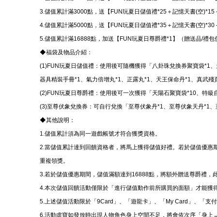
3.儲值累計滿3000點，送【FUN玩夏日儲值禮*25＋記憶天書(空)*
4.儲值累計滿5000點，送【FUN玩夏日儲值禮*35＋記憶天書(空)*
5.儲值累計滿16888點，加送【FUN玩夏日尊爵禮*1】（贈送品/禮包
◆福袋及物品介紹：
(1)FUN玩夏日儲值禮：使用後可隨機獲得「八卦珠兌換券聚寶袋*1、
器具精裝手冊*1、氣力倍增丸*1、正露丸*1、天王保命丹*1、真武殘
(2)FUN玩夏日尊爵禮：使用後可一次獲得「天陽石聚寶袋*10、特級
(3)至尊伏象兌換券：可自行兌換「至尊伏象丹*1、至尊伏象天丹*1
◆其他說明：
1.儲值累計須為同一遊戲帳號才符合獲獎資格。
2.當儲值累計達到回饋資格者，將馬上獲得儲值好禮。若於儲值優惠
重複領獎。
3.若於儲值優惠期間，儲值滿額達到16888點，將額外贈送尊爵禮
4.本次儲值回饋活動僅限於「進行儲值動作前所購買的面額」才能獲
5.上述儲值活動限於「9Card」、「遊龍卡」、「My Card」、
6.活動虛寶如發放時出現人物角色身上空間不足，將會依次序「身