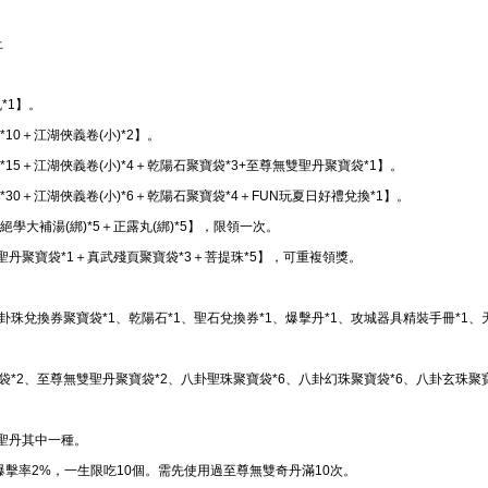
止
*1】。
*10＋江湖俠義卷(小)*2】。
)*15＋江湖俠義卷(小)*4＋乾陽石聚寶袋*3+至尊無雙聖丹聚寶袋*1】。
)*30＋江湖俠義卷(小)*6＋乾陽石聚寶袋*4＋FUN玩夏日好禮兌換*1】。
絕學大補湯(綁)*5＋正露丸(綁)*5】，限領一次。
聖丹聚寶袋*1＋真武殘頁聚寶袋*3＋菩提珠*5】，可重複領獎。
卦珠兌換券聚寶袋*1、乾陽石*1、聖石兌換券*1、爆擊丹*1、攻城器具精裝手冊*1、
袋*2、至尊無雙聖丹聚寶袋*2、八卦聖珠聚寶袋*6、八卦幻珠聚寶袋*6、八卦玄珠聚寶
雙聖丹其中一種。
+爆擊率2%，一生限吃10個。需先使用過至尊無雙奇丹滿10次。