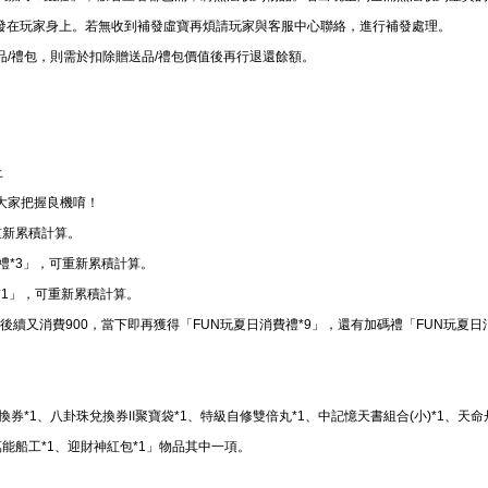
發在玩家身上。若無收到補發虛寶再煩請玩家與客服中心聯絡，進行補發處理。
品/禮包，則需於扣除贈送品/禮包價值後再行退還餘額。
止
大家把握良機唷！
重新累積計算。
費禮*3」，可重新累積計算。
*1」，可重新累積計算。
，後續又消費900，當下即再獲得「FUN玩夏日消費禮*9」，還有加碼禮「FUN玩夏日
換券*1、八卦珠兌換券Ⅱ聚寶袋*1、特級自修雙倍丸*1、中記憶天書組合(小)*1、天命
萬能船工*1、迎財神紅包*1」物品其中一項。