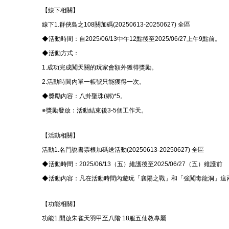
【線下相關】
結
線下1.群俠島之108關加碼(20250613-20250627) 全區
◆活動時間：自2025/06/13中午12點後至2025/06/27上午9點前。
◆活動方式：
1.成功完成闖天關的玩家會額外獲得獎勵。
2.活動時間內單一帳號只能獲得一次。
◆獎勵內容：八卦聖珠(綁)*5。
※獎勵發放：活動結束後3-5個工作天。
【活動相關】
活動1.名門說書票根加碼送活動(20250613-20250627) 全區
◆活動時間：2025/06/13（五）維護後至2025/06/27（五）維護前
◆活動內容：凡在活動時間內遊玩「襄陽之戰」和「強闖毒龍洞」這
【功能相關】
功能1.開放朱雀天羽甲至八階 18服五仙教專屬