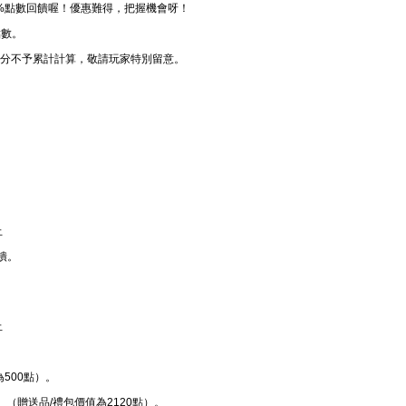
0%點數回饋喔！優惠難得，把握機會呀！
點數。
之部分不予累計計算，敬請玩家特別留意。
止
饋。
止
為500點）。
0】（贈送品/禮包價值為2120點）。