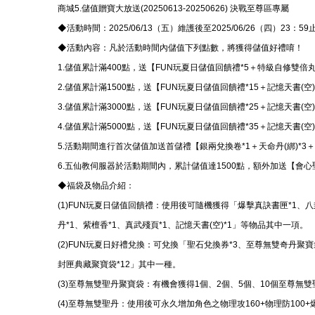
商城5.儲值贈寶大放送(20250613-20250626) 決戰至尊區專屬
◆活動時間：2025/06/13（五）維護後至2025/06/26（四）23：59
◆活動內容：凡於活動時間內儲值下列點數，將獲得儲值好禮唷！
1.儲值累計滿400點，送【FUN玩夏日儲值回饋禮*5＋特級自修雙倍丸
2.儲值累計滿1500點，送【FUN玩夏日儲值回饋禮*15＋記憶天書(空)
3.儲值累計滿3000點，送【FUN玩夏日儲值回饋禮*25＋記憶天書(空
4.儲值累計滿5000點，送【FUN玩夏日儲值回饋禮*35＋記憶天書(空
5.活動期間進行首次儲值加送首儲禮【銀兩兌換卷*1＋天命丹(綁)*3＋
6.五仙教伺服器於活動期間內，累計儲值達1500點，額外加送【會心
◆福袋及物品介紹：
(1)FUN玩夏日儲值回饋禮：使用後可隨機獲得「爆擊真訣書匣*1、八
丹*1、紫檀香*1、真武殘頁*1、記憶天書(空)*1」等物品其中一項。
(2)FUN玩夏日好禮兌換：可兌換「聖石兌換券*3、至尊無雙奇丹聚寶
封匣典藏聚寶袋*12」其中一種。
(3)至尊無雙聖丹聚寶袋：有機會獲得1個、2個、5個、10個至尊無
(4)至尊無雙聖丹：使用後可永久增加角色之物理攻160+物理防100