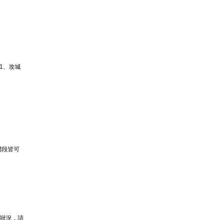
1、攻城
階段皆可
的狀況，請