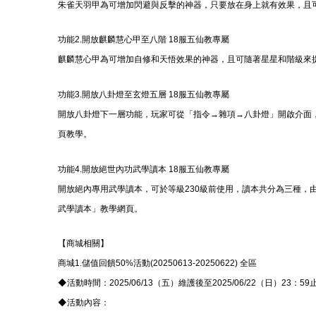
朱雀天羽甲為可增加閃避與反擊的神器，只要放在身上就有效果，且
功能2.開放麒麟慧心甲至八階 18服五仙教專屬
麒麟慧心甲為可增加自修和天悟效果的神器，且可隨著星星和階級來
功能3.開放八卦燈至玄燈五層 18服五仙教專屬
開放八卦燈下一層功能，玩家可從「指令→雜項→八卦燈」開啟介面
頁教學。
功能4.開放絕世內功武學讀本 18服五仙教專屬
開放絕內專用武學讀本，可於等級230級前使用，讀本共分為三種，
武學讀本」教學網頁。
【商城相關】
商城1.儲值回饋50%活動(20250613-20250622) 全區
◆活動時間：2025/06/13（五）維護後至2025/06/22（日）23：59
◆活動內容：