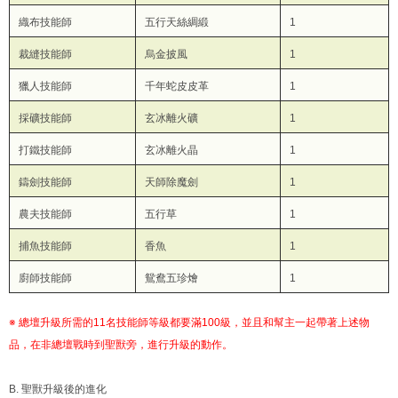
織布技能師
五行天絲綢緞
1
裁縫技能師
烏金披風
1
獵人技能師
千年蛇皮皮革
1
採礦技能師
玄冰離火礦
1
打鐵技能師
玄冰離火晶
1
鑄劍技能師
天師除魔劍
1
農夫技能師
五行草
1
捕魚技能師
香魚
1
廚師技能師
鴛鴦五珍燴
1
※ 總壇升級所需的11名技能師等級都要滿100級，並且和幫主一起帶著上述物
品，在非總壇戰時到聖獸旁，進行升級的動作。
B. 聖獸升級後的進化