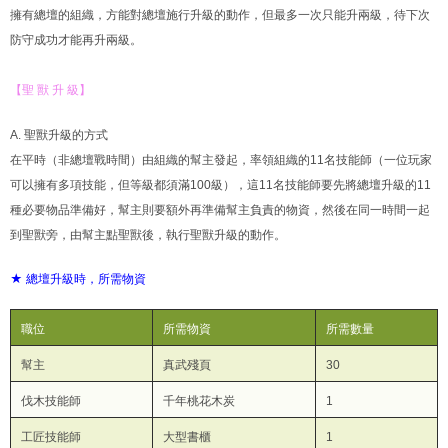
擁有總壇的組織，方能對總壇施行升級的動作，但最多一次只能升兩級，待下次
防守成功才能再升兩級。
【聖 獸 升 級】
A. 聖獸升級的方式
在平時（非總壇戰時間）由組織的幫主發起，率領組織的11名技能師（一位玩家
可以擁有多項技能，但等級都須滿100級），這11名技能師要先將總壇升級的11
種必要物品準備好，幫主則要額外再準備幫主負責的物資，然後在同一時間一起
到聖獸旁，由幫主點聖獸後，執行聖獸升級的動作。
★ 總壇升級時，所需物資
職位
所需物資
所需數量
幫主
真武殘頁
30
伐木技能師
千年桃花木炭
1
工匠技能師
大型書櫃
1