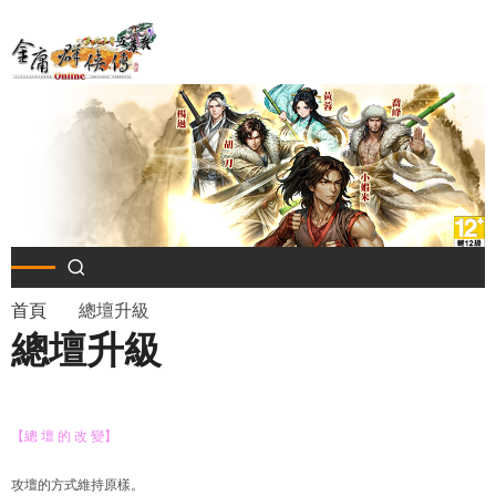
移
至
主
內
容
導
首頁
總壇升級
總壇升級
航
連
【總 壇 的 改 變】
結
攻壇的方式維持原樣。