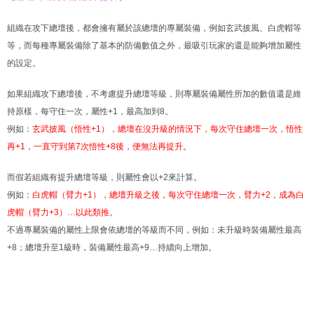
組織在攻下總壇後，都會擁有屬於該總壇的專屬裝備，例如玄武披風、白虎帽等
等，而每種專屬裝備除了基本的防備數值之外，最吸引玩家的還是能夠增加屬性
的設定。
如果組織攻下總壇後，不考慮提升總壇等級，則專屬裝備屬性所加的數值還是維
持原樣，每守住一次，屬性+1，最高加到8。
例如：
玄武披風（悟性+1），總壇在沒升級的情況下，每次守住總壇一次，悟性
再+1，一直守到第7次悟性+8後，便無法再提升。
而假若組織有提升總壇等級，則屬性會以+2來計算。
例如：
白虎帽（臂力+1），總壇升級之後，每次守住總壇一次，臂力+2，成為白
虎帽（臂力+3）…以此類推。
不過專屬裝備的屬性上限會依總壇的等級而不同，例如：未升級時裝備屬性最高
+8；總壇升至1級時，裝備屬性最高+9…持續向上增加。