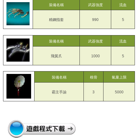
裝備名稱
武器強度
流血
精鋼指套
990
5
裝備名稱
武器強度
流血
飛翼爪
1000
5
裝備名稱
根骨
氣量上限
霸主手諭
3
5000