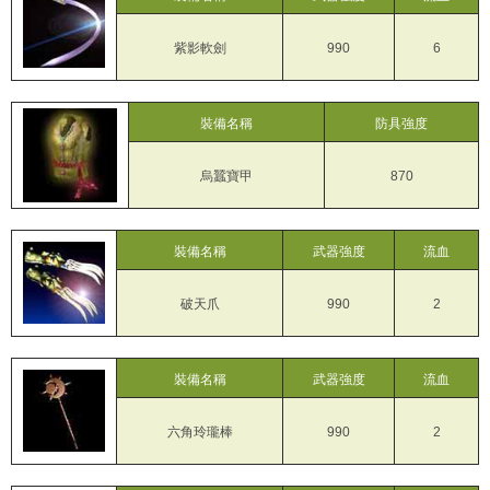
紫影軟劍
990
6
裝備名稱
防具強度
烏蠶寶甲
870
裝備名稱
武器強度
流血
破天爪
990
2
裝備名稱
武器強度
流血
六角玲瓏棒
990
2