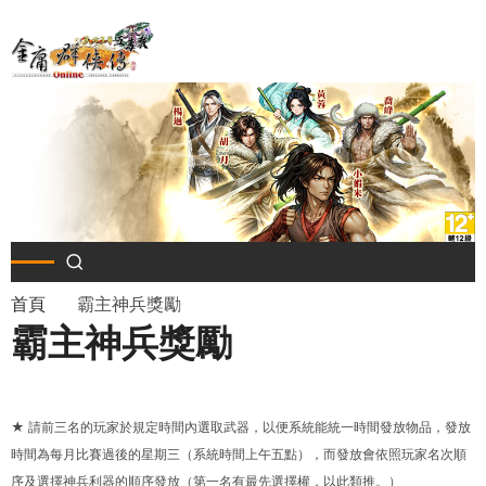
移
至
主
內
容
導
首頁
霸主神兵獎勵
霸主神兵獎勵
航
連
★ 請前三名的玩家於規定時間內選取武器，以便系統能統一時間發放物品，發放
結
時間為每月比賽過後的星期三（系統時間上午五點），而發放會依照玩家名次順
序及選擇神兵利器的順序發放（第一名有最先選擇權，以此類推。）