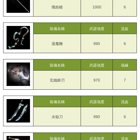
熾焰槍
1000
6
裝備名稱
武器強度
流血
退魔鞭
990
6
裝備名稱
武器強度
福緣
玄鐵鋒刃
970
7
裝備名稱
武器強度
流血
水嶽刀
990
6
裝備名稱
武器強度
流血