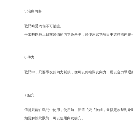
5.治療內傷
戰鬥時受內傷不可治療。
平常時以身上目前裝備的內功為基準，於使用武功項目中選擇治內傷
6.傳力
戰鬥中，只要隊友的內力耗損，便可以傳輸隊友內力，用以合力擊退
7.點穴
但是只能在戰鬥中使用，使用時，點選〝穴〞按鈕，並指定攻擊對象
如要解除此狀態，可以使用內功衝穴。