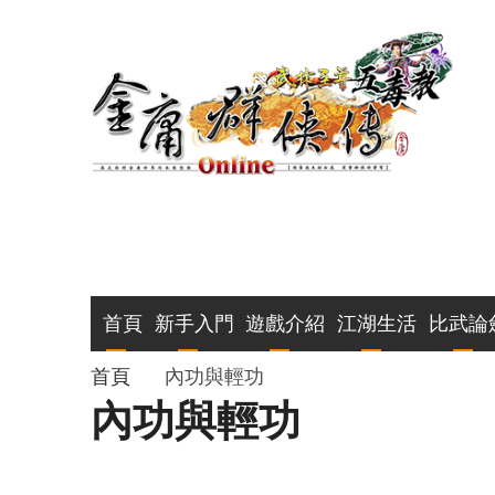
移
至
主
內
容
主
首頁
新手入門
遊戲介紹
江湖生活
比武論
導
導
首頁
內功與輕功
內功與輕功
覽
航
連