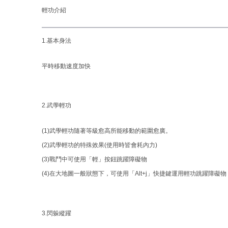
輕功介紹
結
1.基本身法
平時移動速度加快
2.武學輕功
(1)武學輕功隨著等級愈高所能移動的範圍愈廣。
(2)武學輕功的特殊效果(使用時皆會耗內力)
(3)戰鬥中可使用「輕」按鈕跳躍障礙物
(4)在大地圖一般狀態下，可使用「Alt+j」快捷鍵運用輕功跳躍障礙物
3.閃躲縱躍