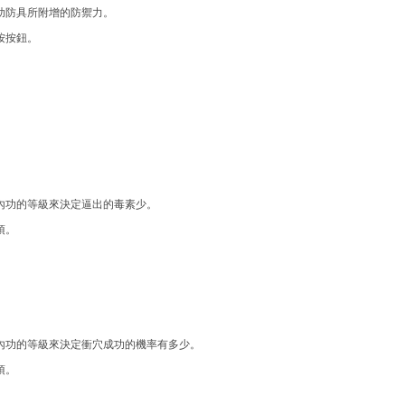
助防具所附增的防禦力。
按按鈕。
內功的等級來決定逼出的毒素少。
項。
內功的等級來決定衝穴成功的機率有多少。
項。