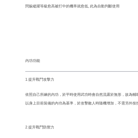
閃躲縱躍等級愈高被打中的機率就愈低, 此為自動判斷使用
內功功能
1.提升戰鬥攻擊力
依照自己所練的內功，於平時使用武功時會自然流露於無形，故為輔
以身上目前裝備的內功為基準，於攻擊敵人時隨機增加，不需另外按
2.提升戰鬥防禦力