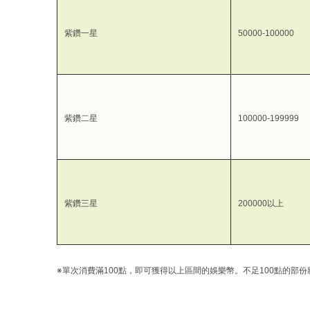
紫鑽一星
50000-100000
紫鑽二星
100000-199999
紫鑽三星
200000以上
※單次消費滿100點，即可獲得以上區間的娛樂幣。不足100點的部