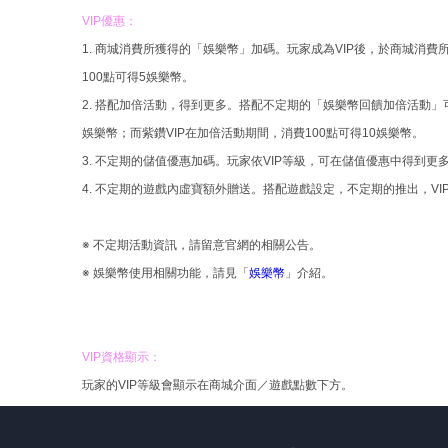
VIP優惠：
1. 商城消費所獲得的「娛樂幣」加碼。玩家成為VIP後，於商城消費
100點可得5娛樂幣。
2. 搭配加倍活動，得到更多。搭配不定期的「娛樂幣回饋加倍活動」
娛樂幣；而紫鑽VIP在加倍活動期間，消費100點可得10娛樂幣。
3. 不定期的儲值優惠加碼。玩家依VIP等級，可在儲值優惠中得到更
4. 不定期的遊戲內虛寶額外贈送。搭配遊戲設定，不定期的推出，VI
※ 不定期活動資訊，請留意官網的相關公告。
※ 娛樂幣使用相關功能，請見「
娛樂幣
」介紹。
VIP資格顯示：
玩家的VIP等級會顯示在商城介面／遊戲點數下方。