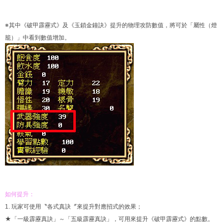
※其中《破甲霹靂式》及《玉鎖金鐘訣》提升的物理攻防數值，將可於「屬性（燈
籠）」中看到數值增加。
如何提升：
1. 玩家可使用〝各式真訣〞來提升對應招式的效果；
★「一級霹靂真訣」～「五級霹靂真訣」，可用來提升《破甲霹靂式》的點數。