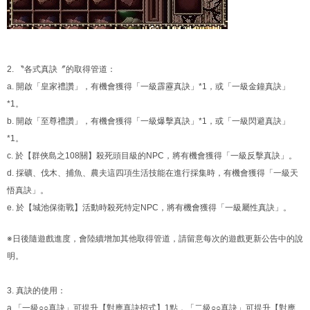
2. 〝各式真訣〞的取得管道：
a. 開啟「皇家禮讚」，有機會獲得「一級霹靂真訣」*1，或「一級金鐘真訣」
*1。
b. 開啟「至尊禮讚」，有機會獲得「一級爆擊真訣」*1，或「一級閃避真訣」
*1。
c. 於【群俠島之108關】殺死頭目級的NPC，將有機會獲得「一級反擊真訣」。
d. 採礦、伐木、捕魚、農夫這四項生活技能在進行採集時，有機會獲得「一級天
悟真訣」。
e. 於【城池保衛戰】活動時殺死特定NPC，將有機會獲得「一級屬性真訣」。
※日後隨遊戲進度，會陸續增加其他取得管道，請留意每次的遊戲更新公告中的說
明。
3. 真訣的使用：
a.「一級○○真訣」可提升【對應真訣招式】1點，「二級○○真訣」可提升【對應