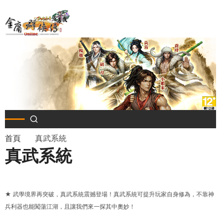
移
至
主
內
容
導
首頁
真武系統
真武系統
航
連
★ 武學境界再突破，真武系統震撼登場！真武系統可提升玩家自身修為，不靠神
結
兵利器也能闖蕩江湖，且讓我們來一探其中奧妙！