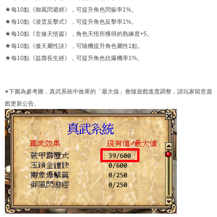
★每10點《御風閃避經》，可提升角色閃躲率1%。
★每10點《凌雲反擊式》，可提升角色反擊率1%。
★每10點《玄修天悟篇》，角色天悟所獲得的熟練度+5。
★每10點《傲天屬性訣》，可隨機提升角色屬性1點。
★每10點《益壽長生經》，可提升角色抗爆機率1%。
※下圖為參考圖，真武系統中效果的「最大值」會隨遊戲進度調整，請玩家留意遊
戲更新公告。