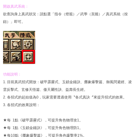
開啟真武系統：
欲查詢身上真武狀況：請點選「指令（燈籠）／武學（頁籤）／真武系統（按
鈕）」即可。
功能說明：
1. 目前真武招式開放：破甲霹靂式、玉鎖金鐘訣、擲象爆擊篇、御風閃避經、凌
雲反擊式、玄修天悟篇、傲天屬性訣、益壽長生經。
2. 各招式的起始值為0，玩家需要透過使用〝各式真訣〞來提升招式的效果。
3. 各招式的效果說明：
★每 1點《破甲霹靂式》，可提升角色物理攻1。
★每 1點《玉鎖金鐘訣》，可提升角色物理防1。
★每10點《擲象爆擊篇》，可提升角色爆擊率1%。