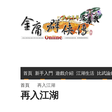
移
至
主
內
容
主
首頁
新手入門
遊戲介紹
江湖生活
比武論
導
導
首頁
再入江湖
再入江湖
覽
航
連