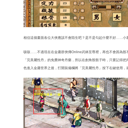
相信這個畫面各位大俠應該不會陌生吧？是不是勾起什麼不好……小
咳咳……不過現在在金庸群俠傳Online武林至尊裡，再也不會因
「完美屬性丹」的免費神奇丹藥，所以在創角骰骰子時，只要記得把
色進入金庸世界之後，打開裝備欄將「完美屬性丹」按下右鍵使用，