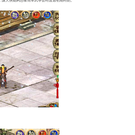
，讓大俠能夠憑著簡單武學暫時渡過初期時刻。