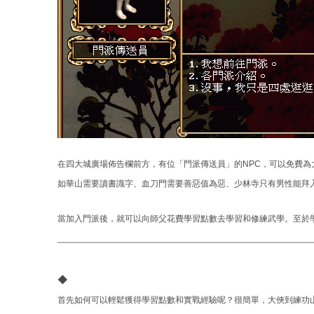
在四大城廣場佈告欄前方，有位「門派傳送員」的NPC，可以免費
如華山需要讀書識字、血刀門需要善惡值為惡、少林寺只有男性能拜
當加入門派後，就可以向師父花費學習點數去學習和修練武學。至於
◆
首先如何可以輕鬆獲得學習點數和實戰經驗呢？很簡單，大俠到練功