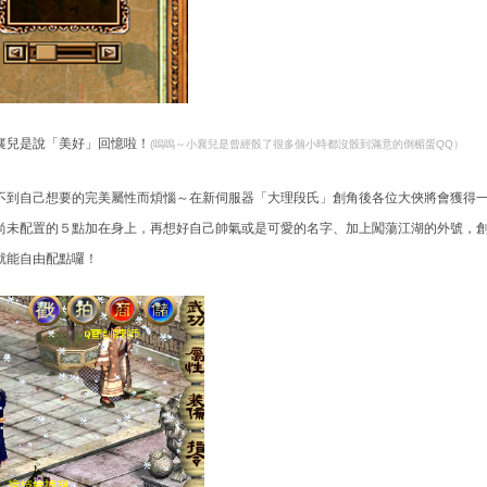
襄兒是說「美好」回憶啦！
(嗚嗚～小襄兒是曾經骰了很多個小時都沒骰到滿意的倒楣蛋QQ）
為骰不到自己想要的完美屬性而煩惱～在新伺服器「大理段氏」創角後各位大俠將會獲得
尚未配置的５點加在身上，再想好自己帥氣或是可愛的名字、加上闖蕩江湖的外號，
就能自由配點囉！