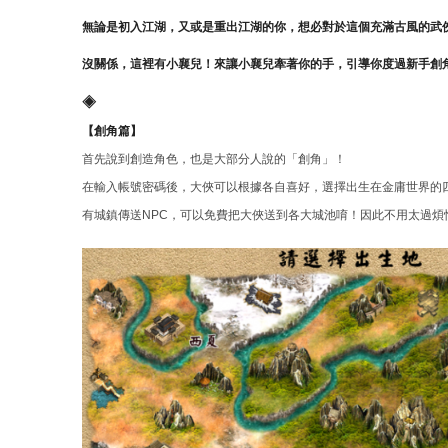
結
無論是初入江湖，又或是重出江湖的你，想必對於這個充滿古風的武
沒關係，這裡有小襄兒！來讓小襄兒牽著你的手，引導你度過新手創
◈
【創角篇】
首先說到創造角色，也是大部分人說的「創角」！
在輸入帳號密碼後，大俠可以根據各自喜好，選擇出生在金庸世界的
有城鎮傳送NPC，可以免費把大俠送到各大城池唷！因此不用太過煩